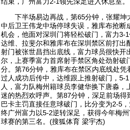
结束，广州富力2-1领先深足进入休息室。
下半场易边再战，第65分钟，张耀坤
中后卫王伟龙中场停球失误，雅库布抢断
机会，他面对深圳门将轻松破门，富力3-1
达维、拉斐尔和雅库布在深圳禁区前打出
射门被张世昌挡出底线，富力球员很快开
尔，上赛季富力首席射手禁区角处劲射破门
分。第76分钟，雅库布在禁区内底线处凭
过人成功后传中，达维跟上推射破门，5-1
人，富力队梅州籍球员李健华换下唐淼，
迷的热烈欢呼声。第87分钟，深足前场得
巴卡主罚直接任意球破门，比分变为2-5
终广州富力以5-2逆转深足，获得今年梅
球赛的第三名。(搜狐体育 梁宇杰)