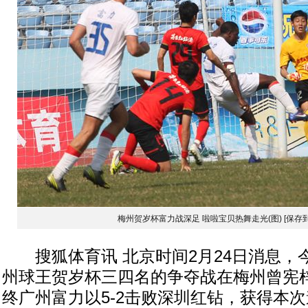
梅州贺岁杯富力战深足 啦啦宝贝热舞走光(图)
[保存
搜狐体育讯 北京时间2月24日消息，今
州球王贺岁杯三四名的争夺战在梅州曾宪
终广州富力以5-2击败深圳红钻，获得本