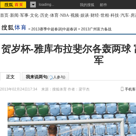
loading...
我的搜狐
邮件
首页
-
新闻
-
军事
-
文化
-
历史
-
体育
-
NBA
-
视频
-
娱谈
-
财经
-
世相
-
科技
-
汽车
-
房
>
2013赛季中超春训|中超春训
>
2013广州富力备战
贺岁杯-雅库布拉斐尔各轰两球 
军
正文
我来说两句
(
人参与)
2013年02月24日17:34
来源：
搜狐体育
作者：梁宇杰
手机客