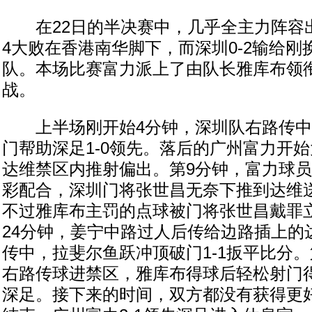
在22日的半决赛中，几乎全主力阵容出
4大败在香港南华脚下，而深圳0-2输给
队。本场比赛富力派上了由队长雅库布领
战。
上半场刚开始4分钟，深圳队右路传中
门帮助深足1-0领先。落后的广州富力开
达维禁区内推射偏出。第9分钟，富力球
彩配合，深圳门将张世昌无奈下推到达维
不过雅库布主罚的点球被门将张世昌戴罪
24分钟，姜宁中路过人后传给边路插上的
传中，拉斐尔鱼跃冲顶破门1-1扳平比分。
右路传球进禁区，雅库布得球后轻松射门得
深足。接下来的时间，双方都没有获得更