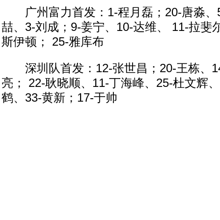
广州富力首发：1-程月磊；20-唐淼、5-
喆、3-刘成；9-姜宁、10-达维、 11-拉斐
斯伊顿； 25-雅库布
深圳队首发：12-张世昌；20-王栋、14
亮； 22-耿晓顺、11-丁海峰、25-杜文辉、
鹤、33-黄新；17-于帅