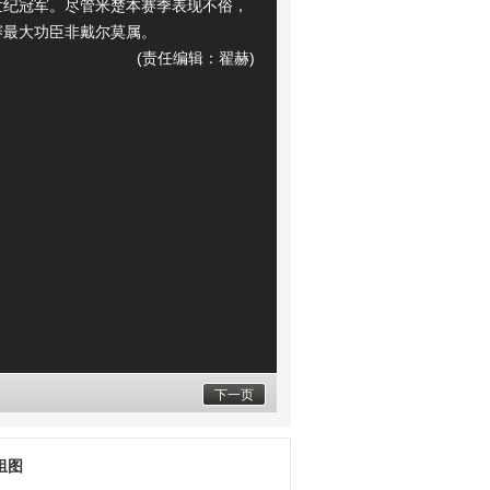
世纪冠军。尽管米楚本赛季表现不俗，
赛最大功臣非戴尔莫属。
(责任编辑：翟赫)
下一页
组图