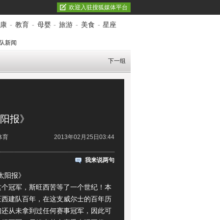
欢迎入驻搜狐媒体平台
康
-
教育
-
母婴
-
旅游
-
美食
-
星座
队新闻
下一组
太阳报》
体育
2013年02月25日03:44
我来说两句
太阳报》
冠军，斯旺西苦等了一个世纪！本
旺西建队百年，在这支威尔士的百年历
们还从未拿到过任何赛事冠军，因此可