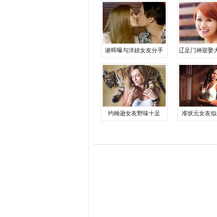
谢晖曝与洋妞女友分手
辽足门神迎娶
约翰逊女友野味十足
准状元女友似