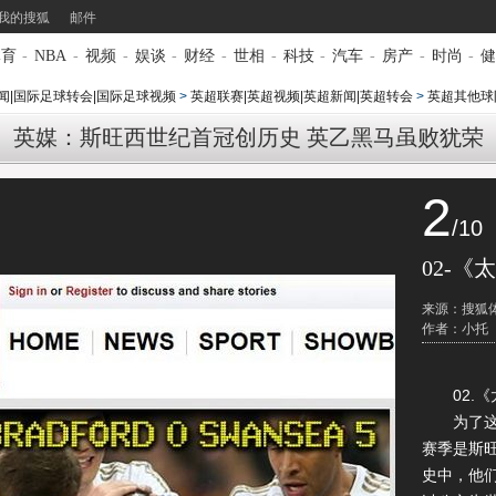
我的搜狐
邮件
体育
-
NBA
-
视频
-
娱谈
-
财经
-
世相
-
科技
-
汽车
-
房产
-
时尚
-
健
闻|国际足球转会|国际足球视频
>
英超联赛|英超视频|英超新闻|英超转会
>
英超其他球
英媒：斯旺西世纪首冠创历史 英乙黑马虽败犹荣
2
/10
02-《
来源：搜狐
作者：小托
02.《
为了这个
赛季是斯
史中，他