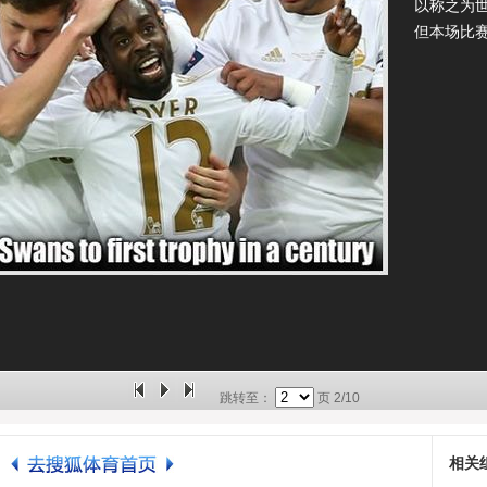
以称之为
但本场比
跳转至：
页
2/10
相关