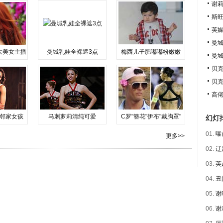
谢莉
斯旺
英
曼城
大美女主播
曼城乳娃全裸遮3点
梅西儿子肥嘟嘟粉嫩嫩
曼
贝克
贝
高佬
邻家女孩
马刺萝莉清纯可爱
C罗"簪花"伊布"戴胸罩"
幻灯
01.
曝
更多>>
02.
辽
03.
英
04.
丑
05.
谢
06.
谢