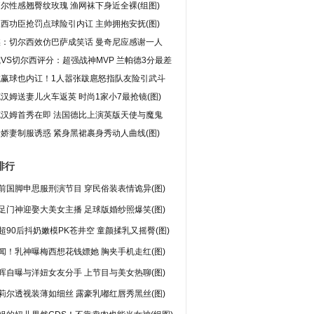
尔性感翘臀纹玫瑰 渔网袜下身近全裸(组图)
西功臣抢罚点球险引内讧 主帅拥抱安抚(图)
媒：切尔西效仿巴萨成笑话 曼奇尼应感谢一人
VS切尔西评分：超强战神MVP 兰帕德3分最差
城赢球也内讧！1人嚣张跋扈怒指队友险引武斗
汉姆送妻儿火车返英 时尚1家小7最抢镜(图)
克汉姆首秀在即 法国德比上演英版天使与魔鬼
娇妻制服诱惑 紧身黑裙裹身秀动人曲线(图)
排行
前国脚申思服刑演节目 穿民俗装表情诡异(图)
足门神迎娶大美女主播 足球版婚纱照爆笑(图)
超90后抖奶嫩模PK苍井空 童颜揉乳又摇臀(图)
闻！乳神曝梅西想花钱嫖她 胸夹手机走红(图)
晖自曝与洋妞女友分手 上节目与美女热聊(图)
莉尔透视装薄如细丝 露豪乳嘟红唇秀黑丝(图)