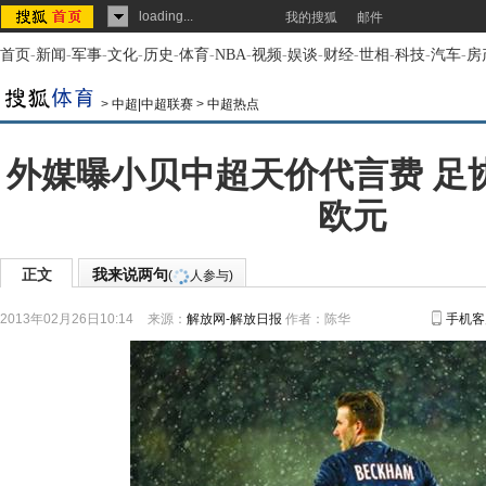
loading...
我的搜狐
邮件
首页
-
新闻
-
军事
-
文化
-
历史
-
体育
-
NBA
-
视频
-
娱谈
-
财经
-
世相
-
科技
-
汽车
-
房
>
中超|中超联赛
>
中超热点
外媒曝小贝中超天价代言费 足协
欧元
正文
我来说两句
(
人参与)
2013年02月26日10:14
来源：
解放网-解放日报
作者：陈华
手机客