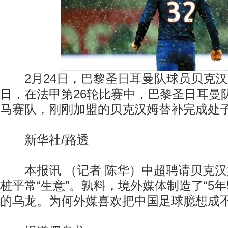
2月24日，巴黎圣日耳曼队球员贝克汉
日，在法甲第26轮比赛中，巴黎圣日耳曼
马赛队，刚刚加盟的贝克汉姆替补完成处
新华社/路透
本报讯 （记者 陈华）中超聘请贝克汉
桩平常“生意”。孰料，境外媒体制造了“5年5
的乌龙。为何外媒喜欢把中国足球臆想成不