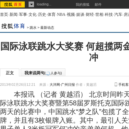
loading...
我的搜狐
邮件
首页
-
新闻
-
军事
-
文化
-
历史
-
体育
-
NBA
-
视频
-
娱谈
-
财经
-
世相
-
科技
-
汽车
-
房
>
跳水
>
最新动态
国际泳联跳水大奖赛 何超揽两
冲
正文
我来说两句
(
人参与)
2013年02月26日12:21
来源：
大洋网-广州日报
作者：黄越滔
手机客
本报讯 （记者 黄越滔） 北京时间昨天凌
际泳联跳水大奖赛暨第58届罗斯托克国际
两天的比赛中，中国跳水“梦之队”包揽了
牌，并且有3枚银牌入账。其中，最引人