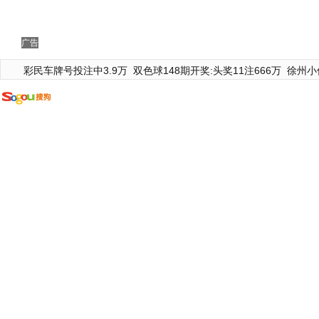
广告
彩民车牌号投注中3.9万
双色球148期开奖:头奖11注666万
徐州小