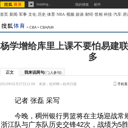
loading...
我的搜狐
邮件
首页
-
新闻
-
军事
-
文化
-
历史
-
体育
-
NBA
-
视频
-
娱谈
-
财经
-
世相
-
科技
-
汽车
-
房
>
CBA
>
CBA内外
杨学增给库里上课不要怕易建联
多
正文
我来说两句
(
人参与)
2013年02月27日11:09
来源：
杭州网—杭州日报
手机客
记者 张磊 采写
今晚，稠州银行男篮将在主场迎战常规
浙江队与广东队历史交锋42次，战绩为5胜