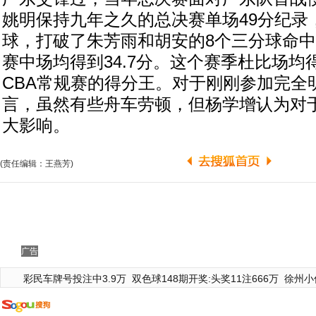
姚明保持九年之久的总决赛单场49分纪录
球，打破了朱芳雨和胡安的8个三分球命
赛中场均得到34.7分。这个赛季杜比场均得
CBA常规赛的得分王。对于刚刚参加完全
言，虽然有些舟车劳顿，但杨学增认为对
大影响。
(责任编辑：王燕芳)
广告
彩民车牌号投注中3.9万
双色球148期开奖:头奖11注666万
徐州小