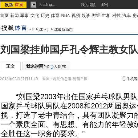
loading...
我的搜狐
邮件
首页
-
新闻
-
军事
-
文化
-
历史
-
体育
-
NBA
-
视频
-
娱谈
-
财经
-
世相
-
科技
-
汽车
-
房
>
乒乓球
>
乒乓球最新动态
刘国梁挂帅国乒孔令辉主教女队 
正文
我来说两句
(
人参与)
2013年02月27日11:49
来源：
昆明信息港-昆明日报
手机客
“刘国梁2003年出任国家乒乓球队男
国家乒乓球队男队在2008和2012两届奥
揽，打造了老中青结合，具有团队凝聚力
一个素质全面、有思想、有能力的年轻教
全胜任这一职务的要求。”