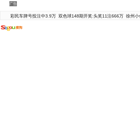
广告
彩民车牌号投注中3.9万
双色球148期开奖:头奖11注666万
徐州小