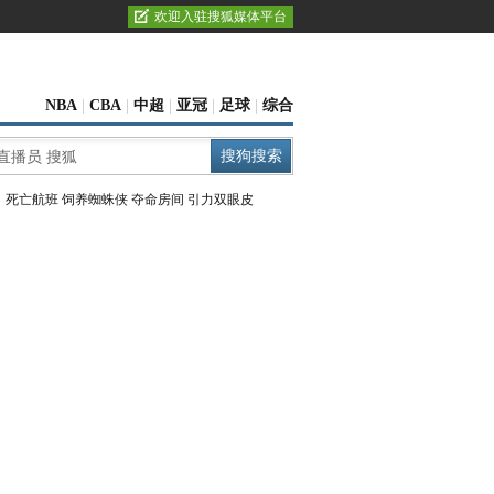
欢迎入驻搜狐媒体平台
NBA
|
CBA
|
中超
|
亚冠
|
足球
|
综合
：
死亡航班
饲养蜘蛛侠
夺命房间
引力双眼皮