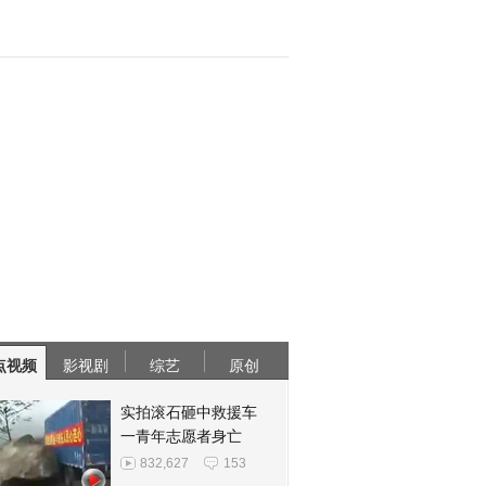
点视频
影视剧
综艺
原创
实拍滚石砸中救援车
一青年志愿者身亡
832,627
153