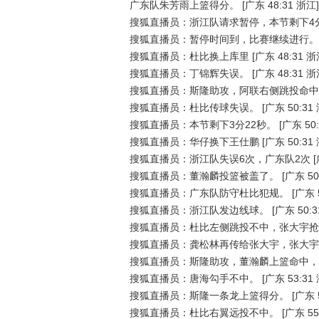
广东队朱芳雨上篮得分。
[广东 48:31 浙江]
搜狐直播员：浙江队请求暂停，本节剩下4分
搜狐直播员：暂停时间到，比赛继续进行。
搜狐直播员：杜比换上库里
[广东 48:31 浙
搜狐直播员：丁锦辉失误。
[广东 48:31 浙
搜狐直播员：斯隆助攻，阿联右侧跳投命中
搜狐直播员：杜比传球失误。
[广东 50:31
搜狐直播员：本节剩下3分22秒。
[广东 50
搜狐直播员：华仔换下王仕鹏
[广东 50:31
搜狐直播员：浙江队失误6次，广东队2次
[
搜狐直播员：董瀚麟投篮被盖了。
[广东 50
搜狐直播员：广东队防守杜比犯规。
[广东 
搜狐直播员：浙江队发边线球。
[广东 50:3
搜狐直播员：杜比左侧跳投不中，张大宇抢
搜狐直播员：龚松林再传给张大宇，张大宇
搜狐直播员：斯隆助攻，董瀚麟上篮命中，
搜狐直播员：唐海勾手不中。
[广东 53:31
搜狐直播员：斯隆一条龙上篮得分。
[广东 
搜狐直播员：杜比右翼远投不中。
[广东 55