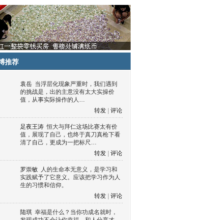
博推荐
袁岳
当浮层化现象严重时，我们遇到
的挑战是，出的主意没有太大实操价
值，从事实际操作的人…
转发
|
评论
足夜王涛
恒大与拜仁这场比赛太有价
值，展现了自己，也终于真刀真枪下看
清了自己，更成为一把标尺…
转发
|
评论
罗崇敏
人的生命本无意义，是学习和
实践赋予了它意义。应该把学习作为人
生的习惯和信仰。
转发
|
评论
陆琪
幸福是什么？当你功成名就时，