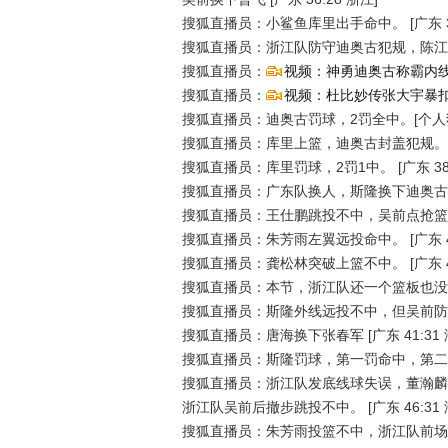
搜狐直播员：小鲨鱼库里出手命中。
[广东 
搜狐直播员：浙江队防守迪奥古犯规，陈江
搜狐直播员：
视频：神勇迪奥古称霸内线打
搜狐直播员：
视频：杜比妙传张大宇暴扣
搜狐直播员：迪奥古罚球，2罚全中。[个人独
搜狐直播员：库里上篮，迪奥古封盖犯规。
搜狐直播员：库里罚球，2罚1中。
[广东 38
搜狐直播员：广东队换人，斯隆换下迪奥古
搜狐直播员：王仕鹏跳投不中，吴前点抢篮
搜狐直播员：朱芳雨左翼远投命中。
[广东 
搜狐直播员：龚松林突破上篮不中。
[广东 
搜狐直播员：本节，浙江队还一个篮板也没
搜狐直播员：斯隆外线远投不中，但吴前防
搜狐直播员：唐海换下张春军
[广东 41:31
搜狐直播员：斯隆罚球，第一罚命中，第二
搜狐直播员：浙江队发底线球失误，董瀚麟
浙江队吴前后撤步跳投不中。
[广东 46:31
搜狐直播员：朱芳雨投篮不中，浙江队前场