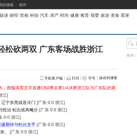
我的搜狐
邮件
娱谈
-
财经
-
世相
-
科技
-
汽车
-
房产
-
时尚
-
健康
-
教育
-
母婴
-
旅游
-
美食
-
星座
轻松砍两双 广东客场战胜浙江
热词
保存到博客
手机客户端
打印
字号
9:35，搜狐体育文字直播CBA季后赛1/4决赛浙江队与广东队的第
浙江]
 辽宁东莞或造冷门
[广东 0:0 浙江]
对统治 杜比或再飚分
[广东 0:0 浙江]
 0:0 浙江]
引援期待与杜比交手
[广东 0:0 浙江]
身。
[广东 0:0 浙江]