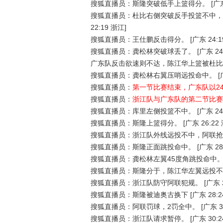
搜狐直播员：斯隆突破低手上篮得分。
[广东
搜狐直播员：杜比右侧突破反手投篮不中，
22:19 浙江]
搜狐直播员：王仕鹏反击得分。
[广东 24:1
搜狐直播员：龚松林突破球丢了。
[广东 24
广东队反击欲速则不达，陈江华上篮被杜比
搜狐直播员：龚松林右翼压哨远投命中。
[
搜狐直播员：
第一节比赛结束，广东队以24
搜狐直播员：
浙江队与广东队的第二节比赛
搜狐直播员：库里左侧投篮不中。
[广东 24
搜狐直播员：斯隆上篮得分。
[广东 26:22
搜狐直播员：浙江队外线远投不中，阿联抢
搜狐直播员：斯隆正面跳投命中。
[广东 28
搜狐直播员：龚松林左翼45度角跳投命中
搜狐直播员：斯隆分于，陈江华左翼远投不
搜狐直播员：浙江队防守阿联犯规。
[广东 
搜狐直播员：斯隆被迪奥古换下
[广东 28:2
搜狐直播员：阿联罚球，2罚全中。
[广东 3
搜狐直播员：浙江队请求暂停。
[广东 30:2