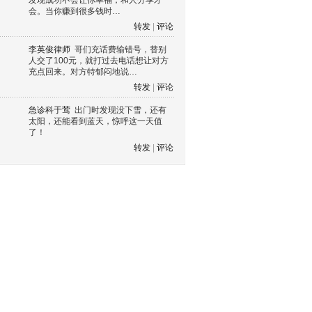
发现成功不会让你幸福，和人分享才
会。当你赚到很多钱时…
转发
|
评论
李英俊律师
哥们充话费输错号，替别
人交了100元，就打过去电话想让对方
充点回来。对方特郁闷地说…
转发
|
评论
急诊科于莺
出门时发现没下雪，还有
太阳，还能看到蓝天，惊呼这一天值
了！
转发
|
评论