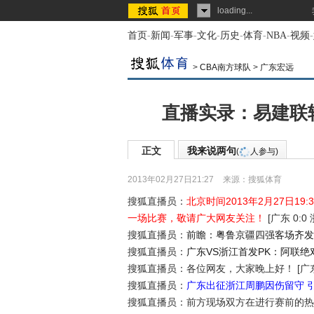
loading...
首页
-
新闻
-
军事
-
文化
-
历史
-
体育
-
NBA
-
视频
-
>
CBA南方球队
>
广东宏远
直播实录：易建联
正文
我来说两句
(
人参与)
2013年02月27日21:27
来源：
搜狐体育
搜狐直播员：
北京时间2013年2月27日1
一场比赛，敬请广大网友关注！
[广东 0:0 
搜狐直播员：
前瞻：粤鲁京疆四强客场齐发
搜狐直播员：
广东VS浙江首发PK：阿联绝
搜狐直播员：各位网友，大家晚上好！
[广东
搜狐直播员：
广东出征浙江周鹏因伤留守 
搜狐直播员：前方现场双方在进行赛前的热