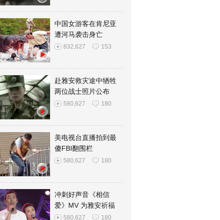
中国女游客在肯尼亚
遭河马袭击身亡
832,627
153
赴雅安救灾途中牺牲
两位战士照片公布
580,627
180
美电视台直播拍到最
傻FBI翻围栏
580,627
180
冲刺好声音《相信
爱》MV 为雅安祈福
580,627
180