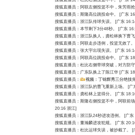
搜狐直播员：阿联左侧投篮不中，朱芳雨抢
搜狐直播员：斯隆高位跳投命中。
[广东 16
搜狐直播员：浙江队传球失误。
[广东 16:1
搜狐直播员：本节剩下3分48秒。
[广东 16
搜狐直播员：浙江队换人，龚松林换下曹飞
搜狐直播员：阿联走步违例，投篮无效了。
搜狐直播员：张大宇出现失误。
[广东 16:1
搜狐直播员：阿联高位跳投命中。
[广东 18
搜狐直播员：杜比右侧带球突破，对方防守
搜狐直播员：广东队换上了陈江华
[广东 18
搜狐直播员：
视频：丁锦辉秀三分绝技先
搜狐直播员：浙江队的曹飞重新上场。
[广东
搜狐直播员：龚松林上篮得分。
[广东 18:1
搜狐直播员：斯隆右侧投篮不中，阿联前场
20:16 浙江]
搜狐直播员：浙江队24秒进攻违例。
[广东 
搜狐直播员：董瀚麟进攻犯规。
[广东 20:1
搜狐直播员：杜比运球失误，被抄截了。
[