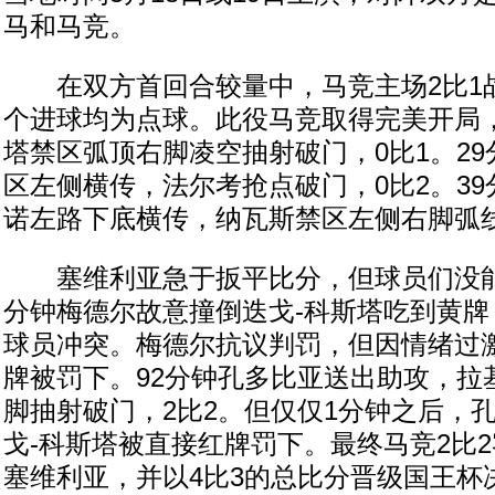
马和马竞。
在双方首回合较量中，马竞主场2比1
个进球均为点球。此役马竞取得完美开局，
塔禁区弧顶右脚凌空抽射破门，0比1。29
区左侧横传，法尔考抢点破门，0比2。39
诺左路下底横传，纳瓦斯禁区左侧右脚弧线
塞维利亚急于扳平比分，但球员们没能
分钟梅德尔故意撞倒迭戈-科斯塔吃到黄牌
球员冲突。梅德尔抗议判罚，但因情绪过
牌被罚下。92分钟孔多比亚送出助攻，拉
脚抽射破门，2比2。但仅仅1分钟之后，
戈-科斯塔被直接红牌罚下。最终马竞2比
塞维利亚，并以4比3的总比分晋级国王杯