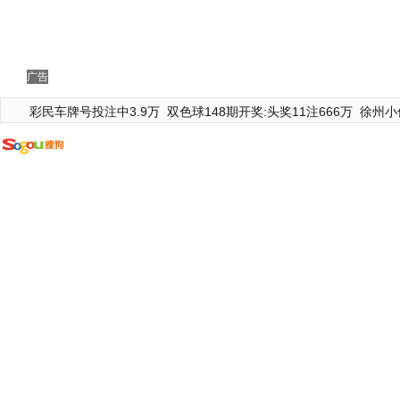
广告
彩民车牌号投注中3.9万
双色球148期开奖:头奖11注666万
徐州小