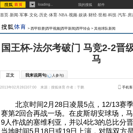
loading...
我的搜狐
邮件
首页
-
新闻
-
军事
-
文化
-
历史
-
体育
-
NBA
-
视频
-
娱谈
-
财经
-
世相
-
科技
-
汽车
-
房
>
西甲联赛|西甲视频|西甲新闻|西甲转会
>
其他球队新闻
国王杯-法尔考破门 马竞2-2
马
正文
我来说两句
(
人参与)
2013年02月28日07:00
来源：
搜狐体育
作者：于鹏
手机客
北京时间2月28日凌晨5点，12/13赛
赛第2回合再战一场。在皮斯胡安球场，马
9人作战的塞维利亚，并以4比3的总比分
当地时间5月18日或19日上演，对阵双方