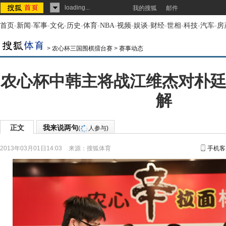
loading...
我的搜狐
邮件
首页
-
新闻
-
军事
-
文化
-
历史
-
体育
-
NBA
-
视频
-
娱谈
-
财经
-
世相
-
科技
-
汽车
-
房
>
农心杯三国围棋擂台赛
>
赛事动态
农心杯中韩主将战江维杰对朴廷
解
正文
我来说两句
(
人参与)
2013年03月01日14:03
来源：
搜狐体育
手机客