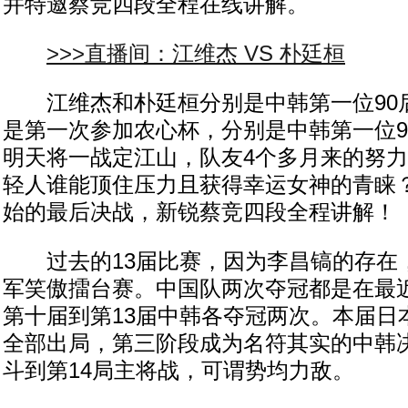
并特邀蔡竞四段全程在线讲解。
>>>直播间：江维杰 VS 朴廷桓
江维杰和朴廷桓分别是中韩第一位90
是第一次参加农心杯，分别是中韩第一位9
明天将一战定江山，队友4个多月来的努
轻人谁能顶住压力且获得幸运女神的青睐？
始的最后决战，新锐蔡竞四段全程讲解！
过去的13届比赛，因为李昌镐的存在，
军笑傲擂台赛。中国队两次夺冠都是在最
第十届到第13届中韩各夺冠两次。本届日
全部出局，第三阶段成为名符其实的中韩
斗到第14局主将战，可谓势均力敌。