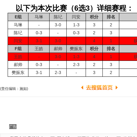
以下为本次比赛（6选3）详细赛程：
E组
马琳
陈玘
闫安
积分
排名
马琳
-
3-0
1-3
3
2
陈玘
0-3
-
0-3
2
3
闫安
3-1
3-0
-
4
1
F组
王皓
郝帅
樊振东
积分
排名
王皓
-
3-0
1-3
4
1
郝帅
0-3
-
2-3
2
3
樊振东
3-1
2-3
-
3
2
(责任编辑：施如)
广告