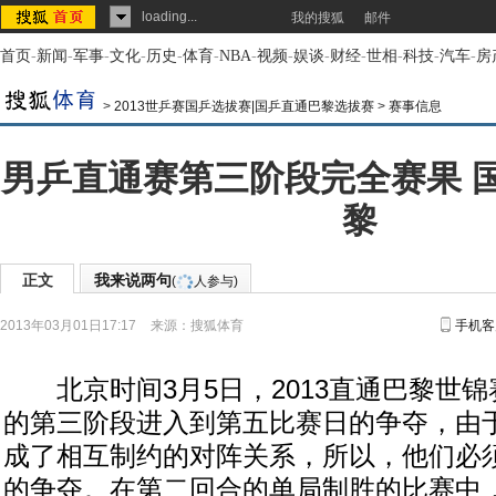
loading...
我的搜狐
邮件
首页
-
新闻
-
军事
-
文化
-
历史
-
体育
-
NBA
-
视频
-
娱谈
-
财经
-
世相
-
科技
-
汽车
-
房
>
2013世乒赛国乒选拔赛|国乒直通巴黎选拔赛
>
赛事信息
男乒直通赛第三阶段完全赛果 
黎
正文
我来说两句
(
人参与)
2013年03月01日17:17
来源：
搜狐体育
手机客
北京时间3月5日，2013直通巴黎世锦
的第三阶段进入到第五比赛日的争夺，由
成了相互制约的对阵关系，所以，他们必
的争夺。在第二回合的单局制胜的比赛中，王