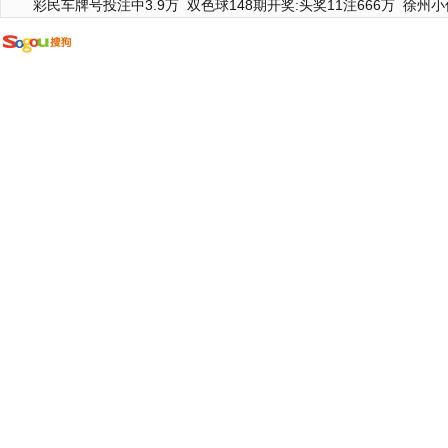
彩民车牌号投注中3.9万
双色球148期开奖:头奖11注666万
徐州小