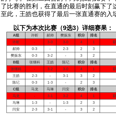
了比赛的胜利，在直通的最后时刻赢下了
至此，王皓也获得了最后一张直通赛的入
以下为本次比赛（9选3）详细赛果：
A组
许昕
郝帅
樊振东
积分
排名
许昕
-
3-0
3-0
4
1
郝帅
0-3
-
2-3
2
3
樊振东
0-3
3-2
-
3
2
B组
张继科
王皓
陈玘
积分
排名
张继科
-
3-2
3-0
4
1
王皓
2-3
-
3-1
3
2
陈玘
0-3
1-3
-
2
3
C组
马龙
马琳
闫安
积分
排名
马龙
-
3-1
3-2
4
1
马琳
1-3
-
1-3
2
3
闫安
2-3
3-1
-
3
2