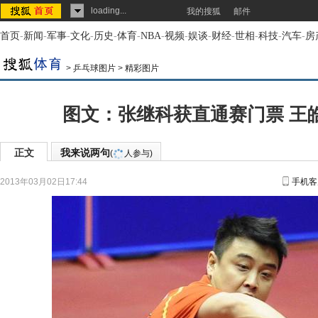
loading...
我的搜狐
邮件
首页
-
新闻
-
军事
-
文化
-
历史
-
体育
-
NBA
-
视频
-
娱谈
-
财经
-
世相
-
科技
-
汽车
-
房
>
乒乓球图片
>
精彩图片
图文：张继科获直通赛门票 王
正文
我来说两句
(
人参与)
2013年03月02日17:44
手机客