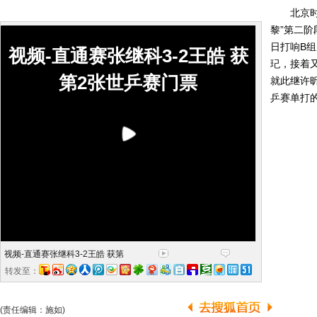
北京时间3
黎”第二
日打响B组
视频-直通赛张继科3-2王皓 获
玘，接着又
第2张世乒赛门票
就此继许
乒赛单打
视频-直通赛张继科3-2王皓 获第
转发至：
(责任编辑：施如)