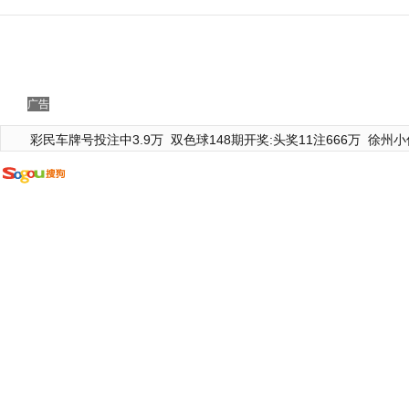
广告
彩民车牌号投注中3.9万
双色球148期开奖:头奖11注666万
徐州小