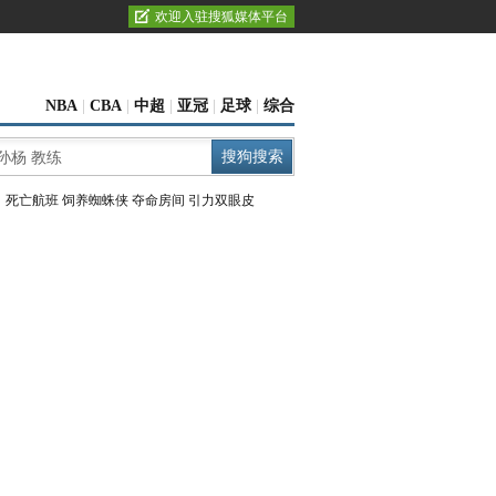
欢迎入驻搜狐媒体平台
NBA
|
CBA
|
中超
|
亚冠
|
足球
|
综合
：
死亡航班
饲养蜘蛛侠
夺命房间
引力双眼皮