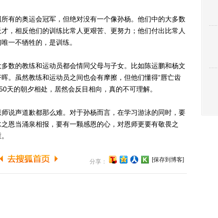
所有的奥运会冠军，但绝对没有一个像孙杨。他们中的大多数
天才，相反他们的训练比常人更艰苦、更努力；他们付出比常人
们唯一不牺牲的，是训练。
多数的教练和运动员都会情同父母与子女。比如陈运鹏和杨文
晖。虽然教练和运动员之间也会有摩擦，但他们懂得“唇亡齿
650天的朝夕相处，居然会反目相向，真的不可理解。
师说声道歉都那么难。对于孙杨而言，在学习游泳的同时，要
水之恩当涌泉相报，要有一颗感恩的心，对恩师更要有敬畏之
重。
[保存到博客]
分享：