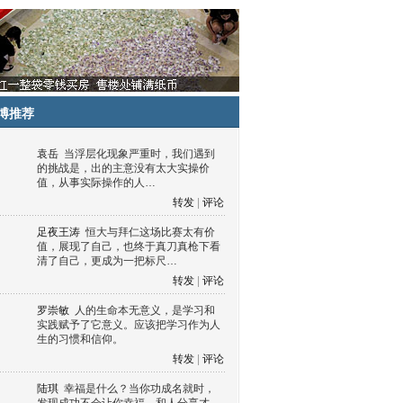
博推荐
袁岳
当浮层化现象严重时，我们遇到
的挑战是，出的主意没有太大实操价
值，从事实际操作的人…
转发
|
评论
足夜王涛
恒大与拜仁这场比赛太有价
值，展现了自己，也终于真刀真枪下看
清了自己，更成为一把标尺…
转发
|
评论
罗崇敏
人的生命本无意义，是学习和
实践赋予了它意义。应该把学习作为人
生的习惯和信仰。
转发
|
评论
陆琪
幸福是什么？当你功成名就时，