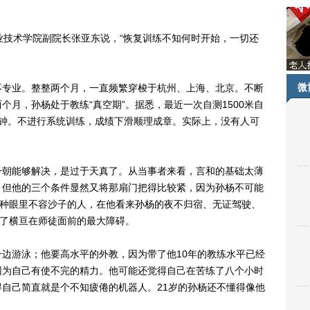
技术学院副院长张亚东说，“恢复训练不知何时开始，一切还
微
专业。整整两个月，一直频繁穿梭于杭州、上海、北京。不断
月，孙杨处于教练“真空期”。据悉，最近一次自测1500米自
多钟。不进行系统训练，成绩下滑顺理成章。实际上，没有人可
。
朝能够解决，是过于天真了。从当事者来看，言和的基础太薄
，但他的三个条件显然又将那扇门把得比较紧，因为孙杨不可能
那种眼里不容沙子的人，在他看来孙杨的夜不归宿、无证驾驶、
成了横亘在师徒面前的最大障碍。
游泳；他要高水平的外教，因为带了他10年的教练水平已经
因为自己有使不完的精力。他可能还觉得自己在苦练了八个小时
自己简直就是个不知疲倦的机器人。21岁的孙杨还不懂得像他
。