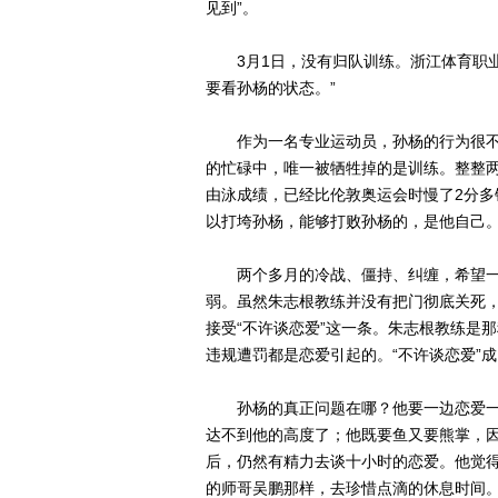
见到”。
3月1日，没有归队训练。浙江体育职业
要看孙杨的状态。”
作为一名专业运动员，孙杨的行为很不
的忙碌中，唯一被牺牲掉的是训练。整整两个
由泳成绩，已经比伦敦奥运会时慢了2分
以打垮孙杨，能够打败孙杨的，是他自己
两个多月的冷战、僵持、纠缠，希望一
弱。虽然朱志根教练并没有把门彻底关死
接受“不许谈恋爱”这一条。朱志根教练是
违规遭罚都是恋爱引起的。“不许谈恋爱”
孙杨的真正问题在哪？他要一边恋爱一边
达不到他的高度了；他既要鱼又要熊掌，
后，仍然有精力去谈十小时的恋爱。他觉得
的师哥吴鹏那样，去珍惜点滴的休息时间