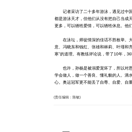
记者采访了二十多年游泳，遇见过中国
都是游泳天才，但他们从没有把自己当成
更多，可以牺牲爱情，可以牺牲休息。他
在泳坛，师徒情深的佳话不胜枚举。大
意、冯晓东和钱红、张雄和林莉、叶瑾和齐
寒”的道理。有教练评论说，带了10年，3
也许，孙杨是被溺爱宠坏了，所以对恩
学会做人，做一个善良、懂礼貌的人。滴
心。奥运冠军更不能丢了自尊、自爱、自
(责任编辑：陈敏)