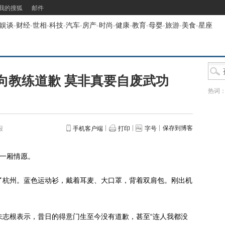
我的搜狐
邮件
娱谈
-
财经
-
世相
-
科技
-
汽车
-
房产
-
时尚
-
健康
-
教育
-
母婴
-
旅游
-
美食
-
星座
向教练道歉 莫非真要自废武功
热词
保存到博客
报
手机客户端
打印
字号
一厢情愿。
杭州。蓝色运动衫，戴着耳麦、大口罩，背着双肩包。刚出机
志根表示，昔日的得意门生至今没有道歉，甚至“连人我都没