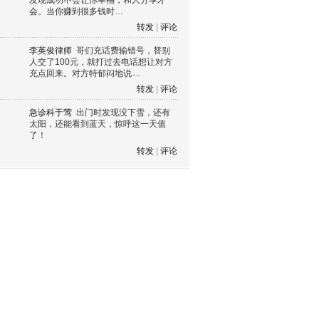
发现成功不会让你幸福，和人分享才
会。当你赚到很多钱时…
转发
|
评论
李英俊律师
哥们充话费输错号，替别
人交了100元，就打过去电话想让对方
充点回来。对方特郁闷地说…
转发
|
评论
急诊科于莺
出门时发现没下雪，还有
太阳，还能看到蓝天，惊呼这一天值
了！
转发
|
评论