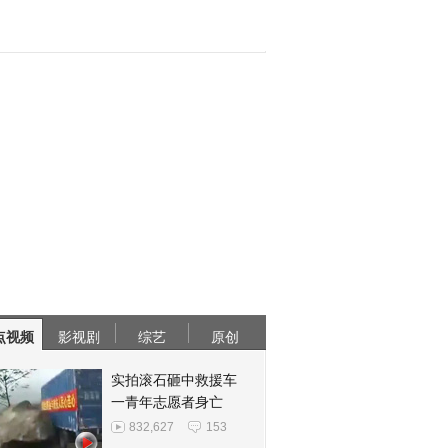
点视频
影视剧
综艺
原创
实拍滚石砸中救援车
一青年志愿者身亡
832,627
153