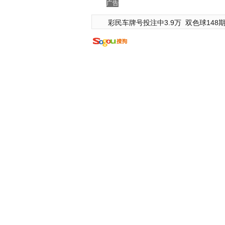
广告
彩民车牌号投注中3.9万
双色球148期