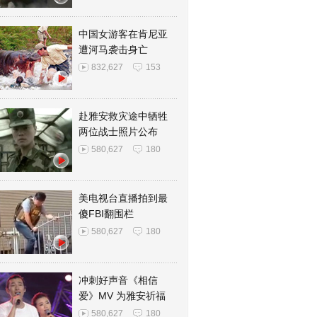
中国女游客在肯尼亚
遭河马袭击身亡
832,627
153
赴雅安救灾途中牺牲
两位战士照片公布
580,627
180
美电视台直播拍到最
傻FBI翻围栏
580,627
180
冲刺好声音《相信
爱》MV 为雅安祈福
580,627
180