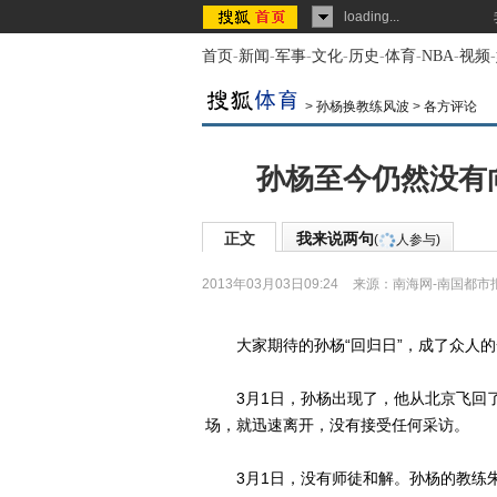
loading...
首页
-
新闻
-
军事
-
文化
-
历史
-
体育
-
NBA
-
视频
-
>
孙杨换教练风波
>
各方评论
孙杨至今仍然没有
正文
我来说两句
(
人参与)
2013年03月03日09:24
来源：
南海网-南国都市
大家期待的孙杨“回归日”，成了众人的
3月1日，孙杨出现了，他从北京飞回了
场，就迅速离开，没有接受任何采访。
3月1日，没有师徒和解。孙杨的教练朱