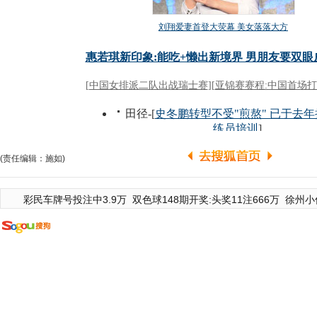
(责任编辑：施如)
彩民车牌号投注中3.9万
双色球148期开奖:头奖11注666万
徐州小