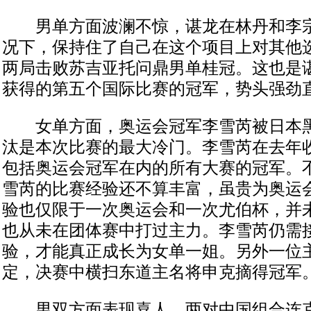
男单方面波澜不惊，谌龙在林丹和李宗
况下，保持住了自己在这个项目上对其他
两局击败苏吉亚托问鼎男单桂冠。这也是
获得的第五个国际比赛的冠军，势头强劲
女单方面，奥运会冠军李雪芮被日本黑
汰是本次比赛的最大冷门。李雪芮在去年
包括奥运会冠军在内的所有大赛的冠军。
雪芮的比赛经验还不算丰富，虽贵为奥运
验也仅限于一次奥运会和一次尤伯杯，并
也从未在团体赛中打过主力。李雪芮仍需
验，才能真正成长为女单一姐。另外一位
定，决赛中横扫东道主名将申克摘得冠军
男双方面表现喜人，两对中国组合连克