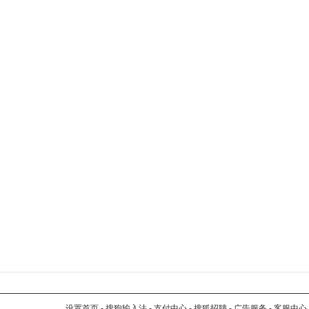
设置首页
-
搜狗输入法
-
支付中心
-
搜狐招聘
-
广告服务
-
客服中心