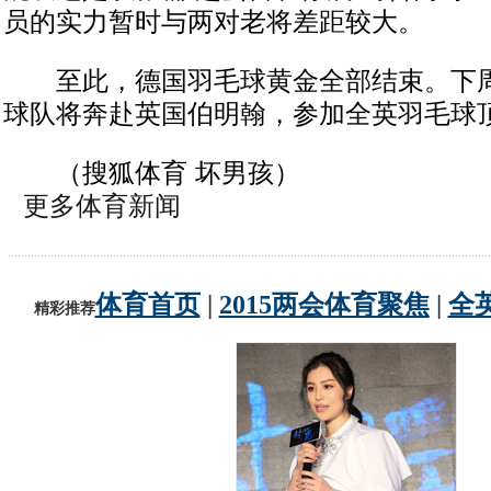
员的实力暂时与两对老将差距较大。
至此，德国羽毛球黄金全部结束。下周
球队将奔赴英国伯明翰，参加全英羽毛球
（搜狐体育 坏男孩）
更多体育新闻