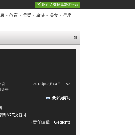
欢迎入驻搜狐媒体平台
康
-
教育
-
母婴
-
旅游
-
美食
-
星座
下一组
体育
2013年03月04日11:52
郁金香
我来说两句
鲁
甲/75次替补
(责任编辑：Gedicht)