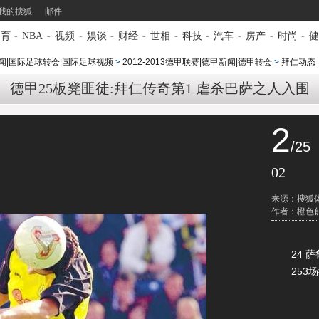
我的搜狐
邮件
体育
-
NBA
-
视频
-
娱谈
-
财经
-
世相
-
科技
-
汽车
-
房产
-
时尚
-
健
闻|国际足球转会|国际足球视频
>
2012-2013德甲联赛|德甲新闻|德甲转会
>
拜仁动态
德甲25板凳匪徒:拜仁传奇第1 虐杀巴萨之人入围
2
/25
02
来源：搜狐
作者：橙色
24 萨
253场德