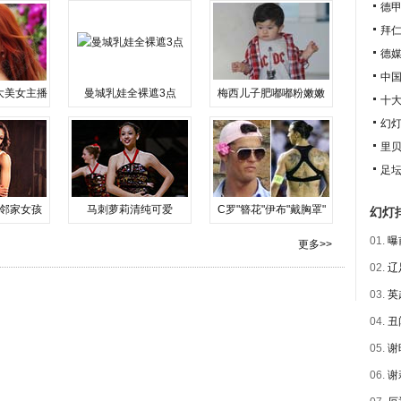
德
拜
德媒
中国
大美女主播
曼城乳娃全裸遮3点
梅西儿子肥嘟嘟粉嫩嫩
十
幻
里贝
足坛
邻家女孩
马刺萝莉清纯可爱
C罗"簪花"伊布"戴胸罩"
幻灯
01.
曝
更多>>
02.
辽
03.
英
04.
丑
05.
谢
06.
谢