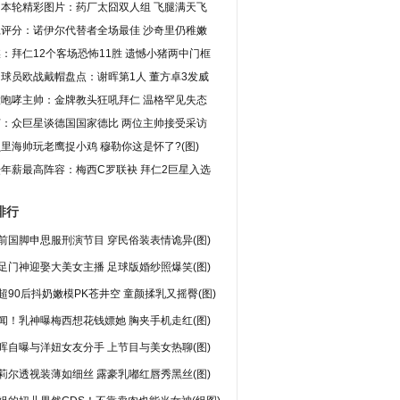
甲本轮精彩图片：药厂太囧双人组 飞腿满天飞
仁评分：诺伊尔代替者全场最佳 沙奇里仍稚嫩
：拜仁12个客场恐怖11胜 遗憾小猪两中门框
球员欧战戴帽盘点：谢晖第1人 董方卓3发威
大咆哮主帅：金牌教头狂吼拜仁 温格罕见失态
灯：众巨星谈德国国家德比 两位主帅接受采访
里海帅玩老鹰捉小鸡 穆勒你这是怀了?(图)
年薪最高阵容：梅西C罗联袂 拜仁2巨星入选
排行
前国脚申思服刑演节目 穿民俗装表情诡异(图)
足门神迎娶大美女主播 足球版婚纱照爆笑(图)
超90后抖奶嫩模PK苍井空 童颜揉乳又摇臀(图)
闻！乳神曝梅西想花钱嫖她 胸夹手机走红(图)
晖自曝与洋妞女友分手 上节目与美女热聊(图)
莉尔透视装薄如细丝 露豪乳嘟红唇秀黑丝(图)