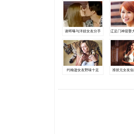
谢晖曝与洋妞女友分手
辽足门神迎娶
约翰逊女友野味十足
准状元女友似