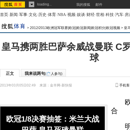
loading...
我的搜狐
邮件
首页
-
新闻
-
军事
-
文化
-
历史
-
体育
-
NBA
-
视频
-
娱谈
-
财经
-
世相
-
科技
-
汽车
-
房
>
2012/2013欧洲冠军联赛|欧冠|欧冠新闻|欧冠积分|欧冠视频
>
皇
皇马携两胜巴萨余威战曼联 C
球
正文
我来说两句
(
人参与)
2013年03月05日02:49
来源：
金羊网-新快报
手机客
欧冠
合
欧冠1/8决赛抽签：米兰大战
明日