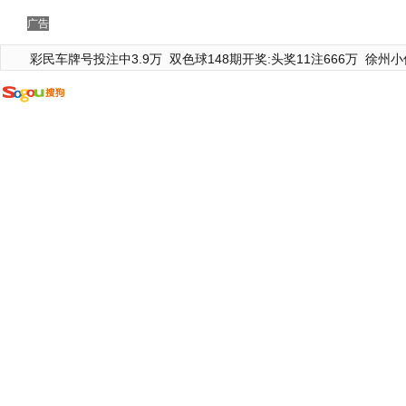
广告
彩民车牌号投注中3.9万
双色球148期开奖:头奖11注666万
徐州小