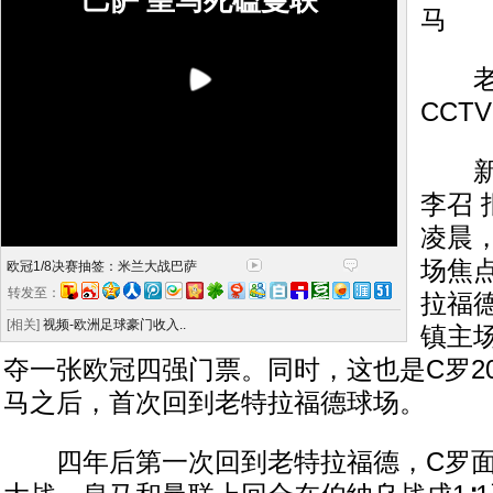
巴萨 皇马死磕曼联
马
老特
CCT
新快
李召 
凌晨，
场焦
欧冠1/8决赛抽签：米兰大战巴萨
转发至：
拉福德
[相关]
视频-欧洲足球豪门收入..
镇主
夺一张欧冠四强门票。同时，这也是C罗20
马之后，首次回到老特拉福德球场。
四年后第一次回到老特拉福德，C罗面