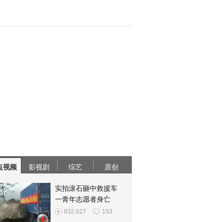
点视频
影视剧
综艺
原创
实拍滚石砸中救援车
一青年志愿者身亡
832,627
153