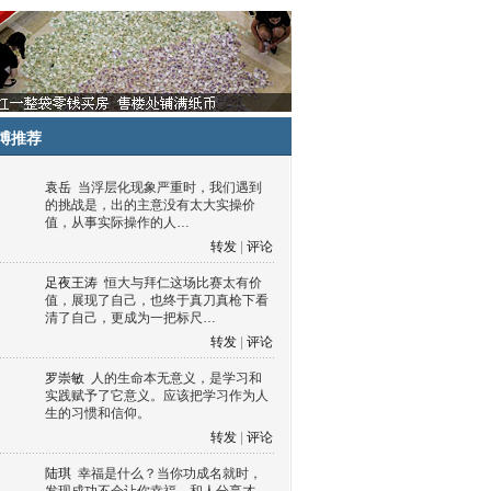
博推荐
袁岳
当浮层化现象严重时，我们遇到
的挑战是，出的主意没有太大实操价
值，从事实际操作的人…
转发
|
评论
足夜王涛
恒大与拜仁这场比赛太有价
值，展现了自己，也终于真刀真枪下看
清了自己，更成为一把标尺…
转发
|
评论
罗崇敏
人的生命本无意义，是学习和
实践赋予了它意义。应该把学习作为人
生的习惯和信仰。
转发
|
评论
陆琪
幸福是什么？当你功成名就时，