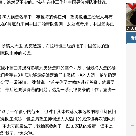
息，绝对是不实的。”参与选帅工作的中国男篮领队张雄说。
20人候选名单中，布拉特的确在列，篮协也通过经纪人与布
法在6月底前来到中国开始带队集训，从这点考虑，中国篮协已
微
t》撰稿人大卫·皮克透露，布拉特也已经婉拒了中国篮协的邀
国家队主帅的考虑。
段小插曲并没有影响到男篮选帅的整个计划，但最终人选的确
我们希望在3月底能够最终确定新任主教练→A的人选，越早确定
定要非常谨慎。”张雄说，“首先你要对教练进行考察，然后要
教，最后还要谈待遇的问题，这是一系列很复杂的工作，篮协一
到了一个很小的范围，但对于具体候选人和选拔的标准却依旧
东莞队主教练、也是男篮主帅候选人大热门的戈尔也再次被问到
）不太可能发生了，我确实收到了一些国家队的邀请，但不是
到我了。”戈尔说。