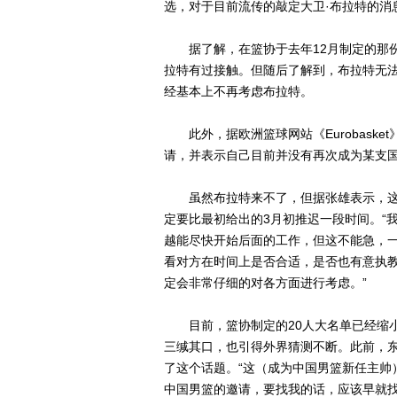
选，对于目前流传的敲定大卫·布拉特的消
据了解，在篮协于去年12月制定的那份
拉特有过接触。但随后了解到，布拉特无
经基本上不再考虑布拉特。
此外，据欧洲篮球网站《Eurobaske
请，并表示自己目前并没有再次成为某支
虽然布拉特来不了，但据张雄表示，这
定要比最初给出的3月初推迟一段时间。“
越能尽快开始后面的工作，但这不能急，一
看对方在时间上是否合适，是否也有意执
定会非常仔细的对各方面进行考虑。”
目前，篮协制定的20人大名单已经缩小
三缄其口，也引得外界猜测不断。此前，
了这个话题。“这（成为中国男篮新任主帅
中国男篮的邀请，要找我的话，应该早就找