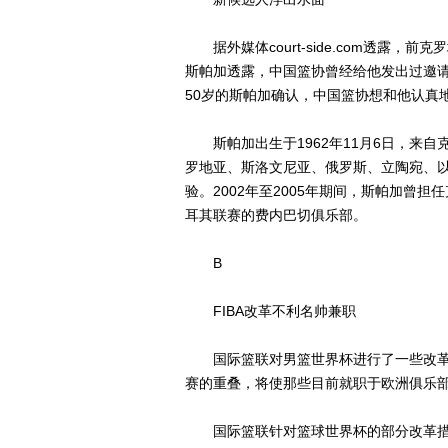
据外媒体court-side.com透露，
斯帕加透露，中国篮协曾经给他发出过邀
50岁的斯帕加确认，中国篮协想和他认真
斯帕加出生于1962年11月6日，来自
罗地亚、斯洛文尼亚、俄罗斯、立陶宛、
验。2002年至2005年期间，斯帕加曾担
耳其联赛的费内巴切俱乐部。
B
FIBA改革不利名帅兼职
国际篮联对男篮世界杯进行了一些改革
赛的重叠，将使那些目前就职于欧洲俱乐
国际篮联针对篮球世界杯的部分改革措施