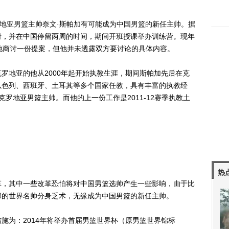
前克罗地亚男篮主帅奈文·斯帕加有可能成为中国男篮的新任主帅。据
请，并在中国停留两周的时间，期间开班授课举办训练营。现年
地商讨一份提案，但他并未透露双方要讨论的具体内容。
克罗地亚的他从2000年起开始执教生涯，期间斯帕加先后在克
以色列、西班牙、土耳其等多个国家任教，具有丰富的执教经
任克罗地亚男篮主帅。而他的上一份工作是2011-12赛季执教土
热
，其中一些改革恐怕将对中国男篮选帅产生一些影响，由于比
部的世界名帅分身乏术，无缘成为中国男篮的新任主帅。
为：2014年将举办首届男篮世界杯（原男篮世界锦标