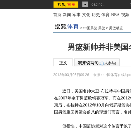
loading...
首页
-
新闻
-
军事
-
文化
-
历史
-
体育
-
NBA
-
视频
-
>
中国男篮|男篮
>
男篮动态
男篮新帅并非美国
正文
我来说两句
(
人参与)
2013年03月05日09:26
来源：
中国体育在线/sport
近日，美国名帅大卫·布拉特与中国男篮
在2007年拿下男篮欧锦赛冠军。而在20
束后，布拉特在2012年10月向俄罗斯
国男篮重回奥运会前八的球迷们而言，名
但很快，中国篮协就对这个传言予以了否