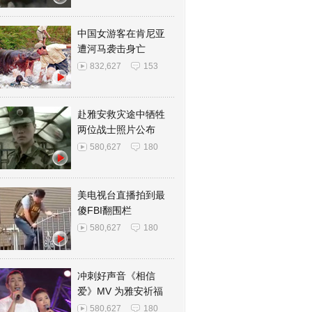
中国女游客在肯尼亚
遭河马袭击身亡
832,627
153
赴雅安救灾途中牺牲
两位战士照片公布
580,627
180
美电视台直播拍到最
傻FBI翻围栏
580,627
180
冲刺好声音《相信
爱》MV 为雅安祈福
580,627
180