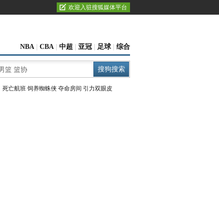
欢迎入驻搜狐媒体平台
NBA
|
CBA
|
中超
|
亚冠
|
足球
|
综合
：
死亡航班
饲养蜘蛛侠
夺命房间
引力双眼皮