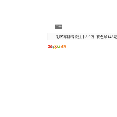
广告
彩民车牌号投注中3.9万
双色球148期