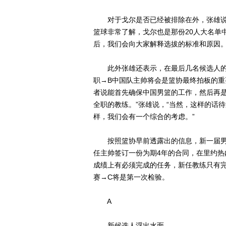
对于戈尔是否已经被排除在外，张雄说：
篮球非常了解，戈尔也是那份20人大名单
后，我们会向大家解释选拔的标准和原因。
此外张雄还表示，在最后几名候选人的
职→B中国队主帅将会是篮协最终拍板的重
者说能首先确保中国男篮的工作，然后再
全职的教练。”张雄说，“当然，这样的话
样，我们会有一个综合的考虑。”
按照篮协早前透露出的信息，新一届男
任主帅签订一份为期4年的合同，在里约
成绩上有必须完成的任务，新任教练只有
赛→C将是第一次检验。
A
新候选人浮出水面