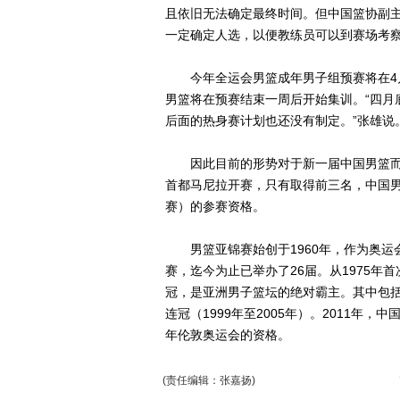
且依旧无法确定最终时间。但中国篮协副
一定确定人选，以便教练员可以到赛场考
今年全运会男篮成年男子组预赛将在4月1
男篮将在预赛结束一周后开始集训。“四月
后面的热身赛计划也还没有制定。”张雄说
因此目前的形势对于新一届中国男篮而言还
首都马尼拉开赛，只有取得前三名，中国男
赛）的参赛资格。
男篮亚锦赛始创于1960年，作为奥运会
赛，迄今为止已举办了26届。从1975年
冠，是亚洲男子篮坛的绝对霸主。其中包括两次
连冠（1999年至2005年）。2011年
年伦敦奥运会的资格。
(责任编辑：张嘉扬)