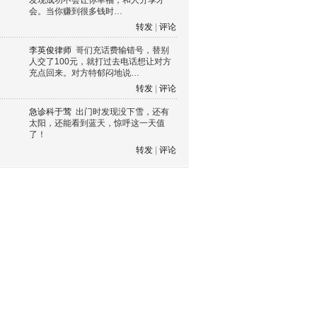
发现成功不会让你幸福，和人分享才
会。当你赚到很多钱时…
转发
|
评论
李英俊律师
哥们充话费输错号，替别
人交了100元，就打过去电话想让对方
充点回来。对方特郁闷地说…
转发
|
评论
急诊科于莺
出门时发现没下雪，还有
太阳，还能看到蓝天，惊呼这一天值
了！
转发
|
评论