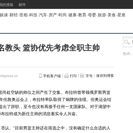
我的搜狐
邮件
娱谈
-
财经
-
世相
-
科技
-
汽车
-
房产
-
时尚
-
健康
-
教育
-
母婴
-
旅游
-
美食
-
星座
名教头 篮协优先考虑全职主帅
热词
保存到博客
spress.cn
手机客户端
打印
字号
尚处空缺的帅位之间产生了交集。布拉特曾带领俄罗斯男篮
12年伦敦奥运会上，布拉特率队取得了铜牌的佳绩。但奥运会结
篮协提出了辞职，至今也没有再接手任何一支国家队。对于渴望中
帅布拉特成为新任主帅的消息着实令人兴奋。
认。“目前男篮主帅还在筛选之中，没有确定什么合适的人