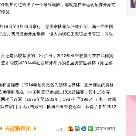
主任胡加时也给出了一个最终期限，那就是在全运会预赛开始前
察球员。
9日至4月23日举行，据国家队领队张雄介绍，新一届中国
底五月初男篮会开始集训，但因为现在主教练还没有定，所以
。
是比较紧张的，8月1日，2013年亚锦赛就将在在菲律宾
篮才能获得2014年在西班牙举办的首届男篮世界杯（原世锦
和世锦赛（2014年起将更名为篮球世界杯）亚洲赛区的资格
首次参赛到现在，中国男篮已参加过18次亚锦赛，其中15次夺
五连冠（1975年至1983年；1987年至1995年）和一次四
，中国队在家门口武汉击败约旦队再夺亚锦赛冠军，获得了参加2012
[保存到博客]
分享：