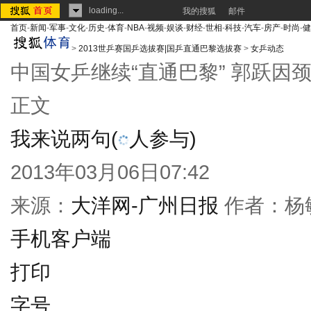
loading...
我的搜狐
邮件
首页
-
新闻
-
军事
-
文化
-
历史
-
体育
-
NBA
-
视频
-
娱谈
-
财经
-
世相
-
科技
-
汽车
-
房产
-
时尚
-
健
>
2013世乒赛国乒选拔赛|国乒直通巴黎选拔赛
>
女乒动态
中国女乒继续“直通巴黎” 郭跃因
正文
我来说两句
(
人参与)
2013年03月06日07:42
来源：
大洋网-广州日报
作者：杨
手机客户端
打印
字号