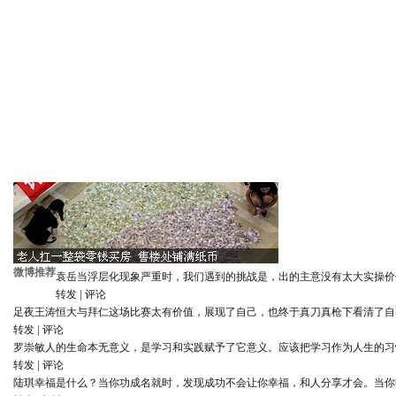
微博推荐
袁岳
当浮层化现象严重时，我们遇到的挑战是，出的主意没有太大实操价
转发
|
评论
足夜王涛
恒大与拜仁这场比赛太有价值，展现了自己，也终于真刀真枪下看清了自
转发
|
评论
罗崇敏
人的生命本无意义，是学习和实践赋予了它意义。应该把学习作为人生的习
转发
|
评论
陆琪
幸福是什么？当你功成名就时，发现成功不会让你幸福，和人分享才会。当你