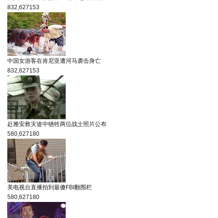
832,627
153
中国女游客在肯尼亚遭河马袭击身亡
832,627
153
赴雅安救灾途中牺牲两位战士照片公布
580,627
180
美电视台直播拍到最傻FBI翻围栏
580,627
180