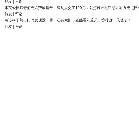
转发
|
评论
李英俊律师
哥们充话费输错号，替别人交了100元，就打过去电话想让对方充点回
转发
|
评论
急诊科于莺
出门时发现没下雪，还有太阳，还能看到蓝天，惊呼这一天值了！
转发
|
评论