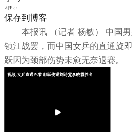
大
|
中
|
小
保存到博客
本报讯 （记者 杨敏） 中国男
镇江战罢，而中国女乒的直通旋
跃因为颈部伤势未愈无奈退赛。
视频-女乒直通巴黎 郭跃伤退刘诗雯李晓霞胜出