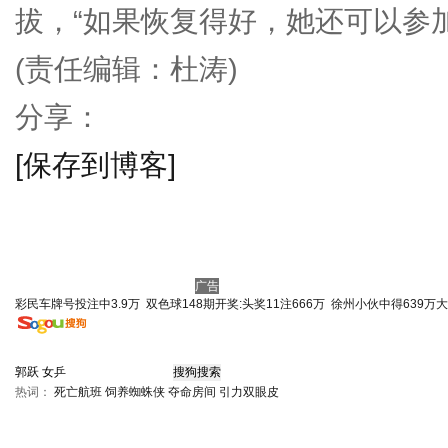
拔，“如果恢复得好，她还可以参
(责任编辑：杜涛)
分享：
[保存到博客]
广告
彩民车牌号投注中3.9万
双色球148期开奖:头奖11注666万
徐州小伙中得639万
热词：
死亡航班
饲养蜘蛛侠
夺命房间
引力双眼皮