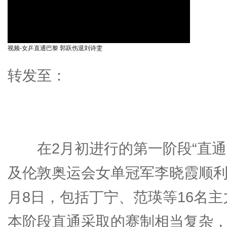
视频-女乒直通巴黎 郭跃伤退刘诗雯
转发至：
在2月初进行的第一阶段“直通巴
及伦敦奥运会女单冠军李晓霞顺
月8日，包括丁宁、范瑛等16名
本阶段直通采取的赛制相当复杂