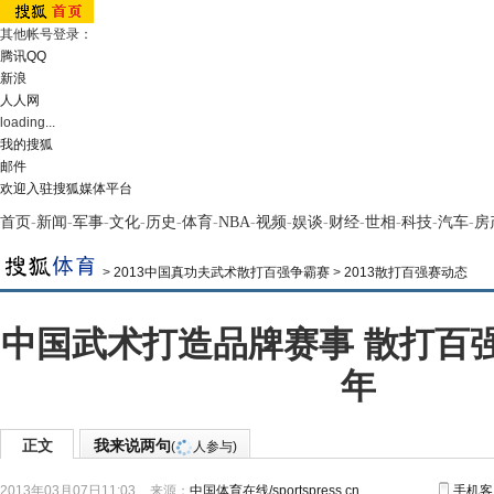
其他帐号登录：
腾讯QQ
新浪
人人网
loading...
我的搜狐
邮件
欢迎入驻搜狐媒体平台
首页
-
新闻
-
军事
-
文化
-
历史
-
体育
-
NBA
-
视频
-
娱谈
-
财经
-
世相
-
科技
-
汽车
-
房
>
2013中国真功夫武术散打百强争霸赛
>
2013散打百强赛动态
中国武术打造品牌赛事 散打百
年
正文
我来说两句
(
人参与)
2013年03月07日11:03
来源：
中国体育在线/sportspress.cn
手机客