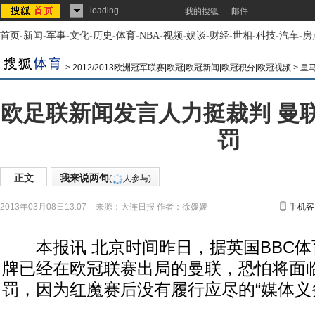
loading...
我的搜狐
邮件
首页
-
新闻
-
军事
-
文化
-
历史
-
体育
-
NBA
-
视频
-
娱谈
-
财经
-
世相
-
科技
-
汽车
-
房
>
2012/2013欧洲冠军联赛|欧冠|欧冠新闻|欧冠积分|欧冠视频
>
皇
欧足联新闻发言人力挺裁判 曼
罚
正文
我来说两句
(
人参与)
2013年03月08日13:07
来源：
大连日报
作者：徐媛媛
手机客
本报讯 北京时间昨日，据英国BBC体
牌已经在欧冠联赛出局的曼联，恐怕将面
罚，因为红魔赛后没有履行应尽的“媒体义