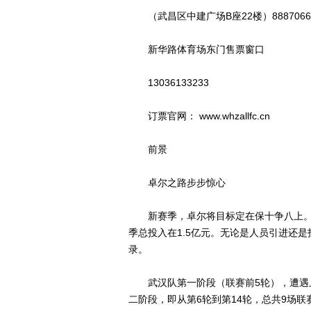
（武昌区中建广场B座22楼）8887066
新华路体育场东门售票窗口
13036133233
订票官网： www.whzallfc.cn
前景
卓尔之路步步惊心
新赛季，卓尔将目标定在保十争八上。为
季总投入在1.5亿元。无论是人员引进还
录。
武汉队第一阶段（联赛前5轮），遭遇上
二阶段，即从第6轮到第14轮，总共9场