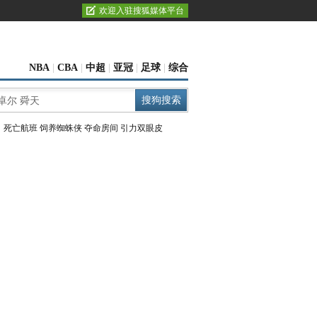
欢迎入驻搜狐媒体平台
NBA
|
CBA
|
中超
|
亚冠
|
足球
|
综合
：
死亡航班
饲养蜘蛛侠
夺命房间
引力双眼皮