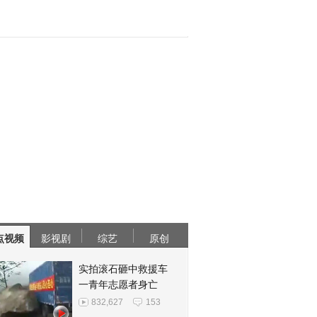
点视频
影视剧
综艺
原创
实拍滚石砸中救援车
一青年志愿者身亡
832,627
153