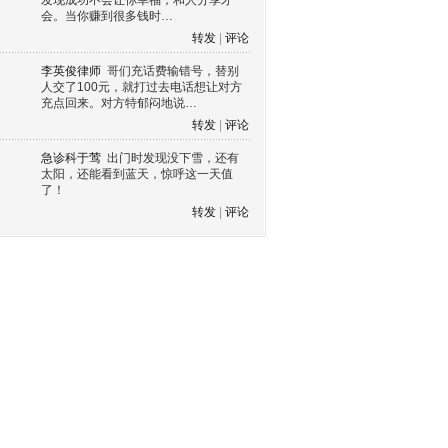
发现成功不会让你幸福，和人分享才
会。当你赚到很多钱时…
转发
|
评论
李英俊律师
哥们充话费输错号，替别
人交了100元，就打过去电话想让对方
充点回来。对方特郁闷地说…
转发
|
评论
急诊科于莺
出门时发现没下雪，还有
太阳，还能看到蓝天，惊呼这一天值
了！
转发
|
评论