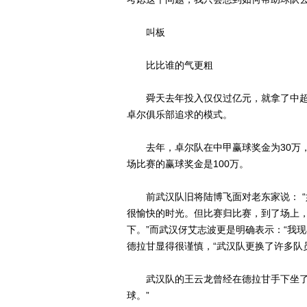
叫板
比比谁的气更粗
舜天去年投入仅仅过亿元，就拿了中超
卓尔俱乐部追求的模式。
去年，卓尔队在中甲赢球奖金为30万，
场比赛的赢球奖金是100万。
前武汉队旧将陆博飞面对老东家说： “
很愉快的时光。但比赛归比赛，到了场上
下。”而武汉伢艾志波更是明确表示：“我
德拉甘显得很谨慎，“武汉队更换了许多队
武汉队的王云龙曾经在德拉甘手下坐了很
球。”