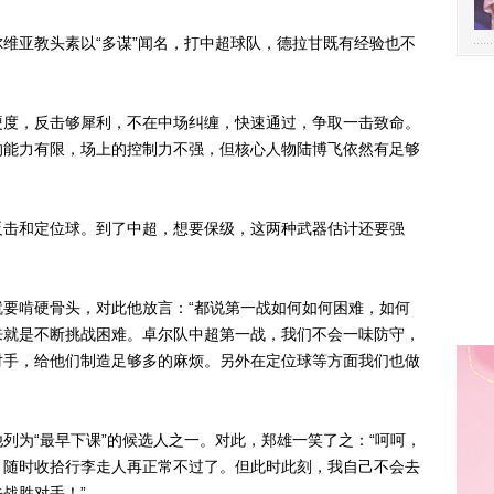
亚教头素以“多谋”闻名，打中超球队，德拉甘既有经验也不
度，反击够犀利，不在中场纠缠，快速通过，争取一击致命。
的能力有限，场上的控制力不强，但核心人物陆博飞依然有足够
击和定位球。到了中超，想要保级，这两种武器估计还要强
啃硬骨头，对此他放言：“都说第一战如何如何困难，如何
来就是不断挑战困难。卓尔队中超第一战，我们不会一味防守，
对手，给他们制造足够多的麻烦。另外在定位球等方面我们也做
为“最早下课”的候选人之一。对此，郑雄一笑了之：“呵呵，
，随时收拾行李走人再正常不过了。但此时此刻，我自己不会去
战胜对手！”