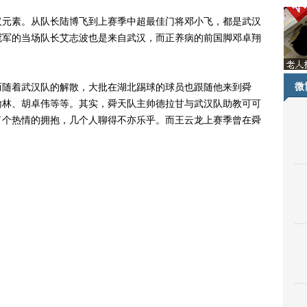
元素。从队长陆博飞到上赛季中超最佳门将邓小飞，都是武汉
冠军的当场队长艾志波也是来自武汉，而正养病的前国脚邓卓翔
微
随着武汉队的解散，大批在湖北踢球的球员也跟随他来到舜
翰林、胡卓伟等等。其实，舜天队主帅德拉甘与武汉队助教可可
了个热情的拥抱，几个人聊得不亦乐乎。而王云龙上赛季曾在舜