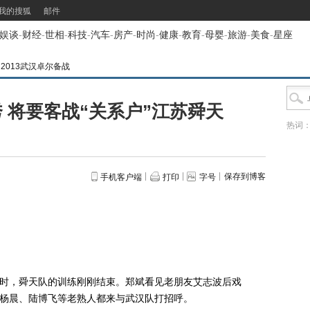
我的搜狐
邮件
娱谈
-
财经
-
世相
-
科技
-
汽车
-
房产
-
时尚
-
健康
-
教育
-
母婴
-
旅游
-
美食
-
星座
>
2013武汉卓尔备战
 将要客战“关系户”江苏舜天
热词
保存到博客
手机客户端
打印
字号
时，舜天队的训练刚刚结束。郑斌看见老朋友艾志波后戏
，杨晨、陆博飞等老熟人都来与武汉队打招呼。