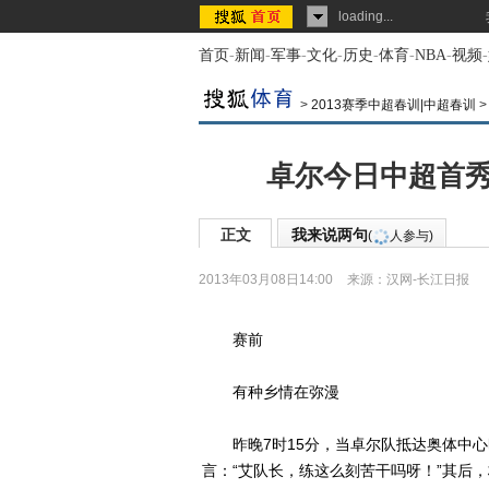
loading...
首页
-
新闻
-
军事
-
文化
-
历史
-
体育
-
NBA
-
视频
-
>
2013赛季中超春训|中超春训
卓尔今日中超首秀
正文
我来说两句
(
人参与)
2013年03月08日14:00
来源：
汉网-长江日报
赛前
有种乡情在弥漫
昨晚7时15分，当卓尔队抵达奥体中心
言：“艾队长，练这么刻苦干吗呀！”其后