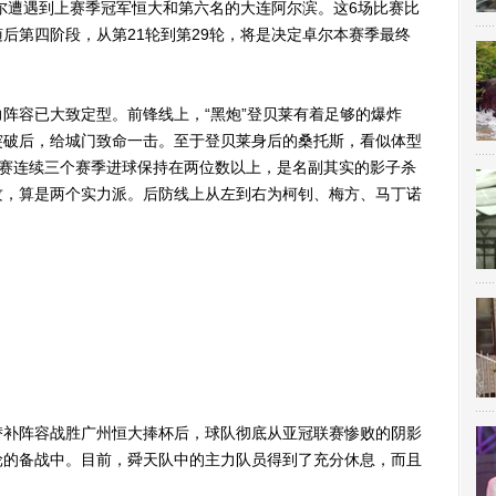
卓尔遭遇到上赛季冠军恒大和第六名的大连阿尔滨。这6场比赛比
后第四阶段，从第21轮到第29轮，将是决定卓尔本赛季最终
容已大致定型。前锋线上，“黑炮”登贝莱有着足够的爆炸
突破后，给城门致命一击。至于登贝莱身后的桑托斯，看似体型
联赛连续三个赛季进球保持在两位数以上，是名副其实的影子杀
攻，算是两个实力派。后防线上从左到右为柯钊、梅方、马丁诺
补阵容战胜广州恒大捧杯后，球队彻底从亚冠联赛惨败的阴影
轮的备战中。目前，舜天队中的主力队员得到了充分休息，而且