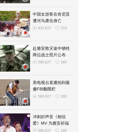
中国女游客在肯尼亚
遭河马袭击身亡
832,627
153
赴雅安救灾途中牺牲
两位战士照片公布
580,627
180
美电视台直播拍到最
傻FBI翻围栏
580,627
180
冲刺好声音《相信
爱》MV 为雅安祈福
580,627
180