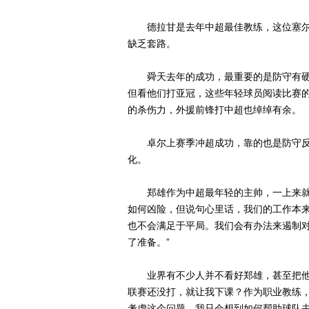
德拉甘是去年中超最佳教练，这位塞尔维
缺乏套路。
舜天去年的成功，最重要的是防守有硬
但看他们打亚冠，这些年轻球员阅读比赛
的杀伤力，外援前锋打中超也绰绰有余。
卓尔上赛季冲超成功，靠的也是防守反
化。
郑雄作为中超最年轻的主帅，一上来就要
如何凶险，但说句心里话，我们的工作本
也不会满足于平局。我们会有办法来遏制
了准备。”
业界有不少人并不看好郑雄，甚至把他列
联赛还没打，就让我下课？作为职业教练
考虑这个问题，我只会想到如何帮助球队去