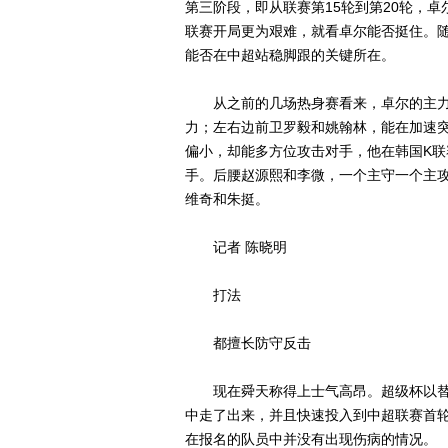
第三阶段，即从联赛第15轮到第20轮，
联赛开局更为艰难，就看卓尔能否挺住。随
能否在中超站稳脚跟的关键所在。
从之前的几场热身赛看来，卓尔的主力阵
力；左右边前卫罗毅和姚翰林，能在加速
偏小，却能多方位攻击对手，他在韩国K
手。后腰赵源熙和李微，一个主守一个主
维奇和朱挺。
记者 陈晓明
打法
都擅长防守反击
现在舜天称得上士气高昂。超级杯以替
中走了出来，并且快速投入到中超联赛首
在报名的队员中并没有出现伤病的情况。