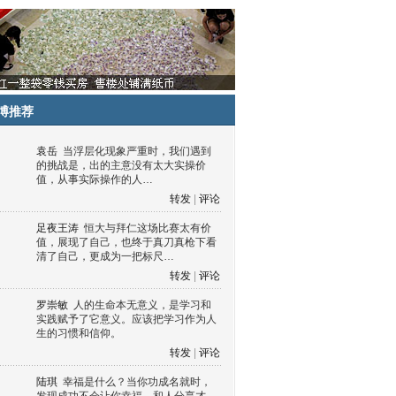
博推荐
袁岳
当浮层化现象严重时，我们遇到
的挑战是，出的主意没有太大实操价
值，从事实际操作的人…
转发
|
评论
足夜王涛
恒大与拜仁这场比赛太有价
值，展现了自己，也终于真刀真枪下看
清了自己，更成为一把标尺…
转发
|
评论
罗崇敏
人的生命本无意义，是学习和
实践赋予了它意义。应该把学习作为人
生的习惯和信仰。
转发
|
评论
陆琪
幸福是什么？当你功成名就时，