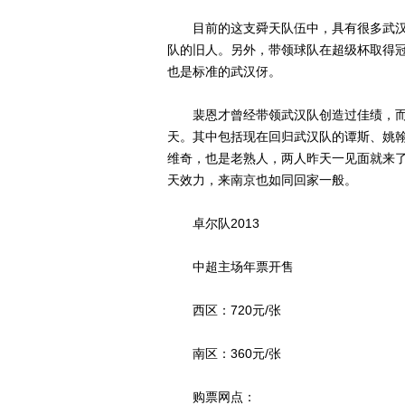
目前的这支舜天队伍中，具有很多武汉
队的旧人。另外，带领球队在超级杯取得
也是标准的武汉伢。
裴恩才曾经带领武汉队创造过佳绩，而
天。其中包括现在回归武汉队的谭斯、姚
维奇，也是老熟人，两人昨天一见面就来
天效力，来南京也如同回家一般。
卓尔队2013
中超主场年票开售
西区：720元/张
南区：360元/张
购票网点：