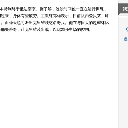
本特利终于抵达南京。据了解，这段时间他一直在进行训练，
我
倒过来，身体有些疲劳。主教练郑雄表示，目前队内登贝莱、谭
了。而舜天也将派出克里维茨这名奇兵。他在与恒大的超霸杯比
锋耶夫蒂奇，让克里维茨出战，以此加强中场的控制。