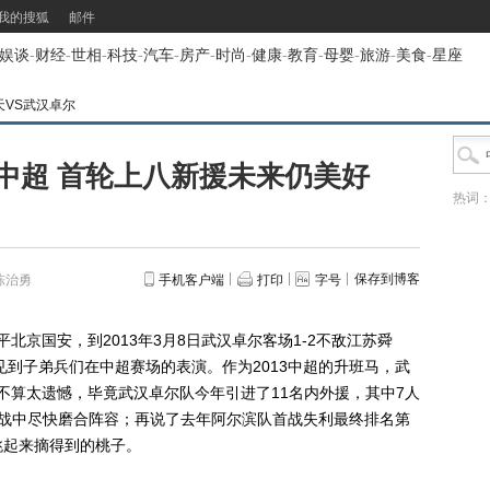
我的搜狐
邮件
娱谈
-
财经
-
世相
-
科技
-
汽车
-
房产
-
时尚
-
健康
-
教育
-
母婴
-
旅游
-
美食
-
星座
天VS武汉卓尔
战中超 首轮上八新援未来仍美好
热词
保存到博客
陈治勇
手机客户端
打印
字号
平北京国安，到2013年3月8日武汉卓尔客场1-2不敌江苏舜
见到子弟兵们在中超赛场的表演。作为2013中超的升班马，武
并不算太遗憾，毕竟武汉卓尔队今年引进了11名内外援，其中7人
实战中尽快磨合阵容；再说了去年阿尔滨队首战失利最终排名第
跳起来摘得到的桃子。