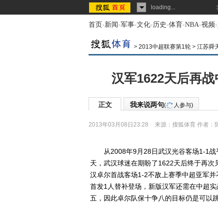
loading...
首页
-
新闻
-
军事
-
文化
-
历史
-
体育
-
NBA
-
视频
-
>
2013中超联赛第1轮
>
江苏舜
汉军1622天后再
正文
我来说两句
(
人参与)
2013年03月08日23:28
来源：
搜狐体育
作者：
从2008年9月28日武汉光谷客场1-1战
天，武汉球迷在期盼了1622天后终于再次
汉卓尔首战客场1-2不敌上赛季中超亚军
首发1人替补登场，新版汉军还需在中超
五，因此卓尔队保十争八的目标仍是可以