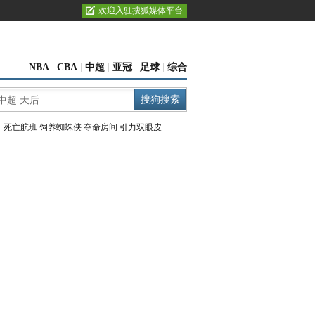
欢迎入驻搜狐媒体平台
NBA
|
CBA
|
中超
|
亚冠
|
足球
|
综合
：
死亡航班
饲养蜘蛛侠
夺命房间
引力双眼皮