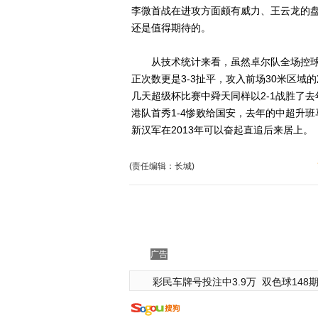
李微首战在进攻方面颇有威力、王云龙的
还是值得期待的。
从技术统计来看，虽然卓尔队全场控球率4
正次数更是3-3扯平，攻入前场30米区域的
几天超级杯比赛中舜天同样以2-1战胜了
港队首秀1-4惨败给国安，去年的中超升班
新汉军在2013年可以奋起直追后来居上。
(责任编辑：长城)
广告
彩民车牌号投注中3.9万
双色球148期