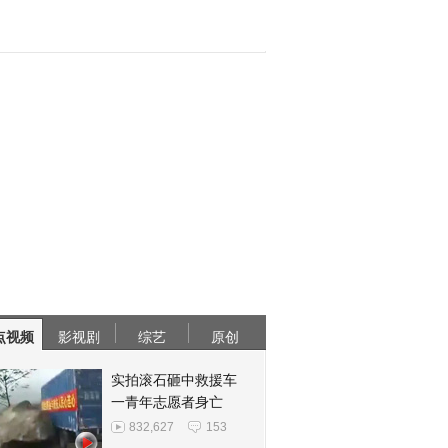
点视频
影视剧
综艺
原创
实拍滚石砸中救援车
一青年志愿者身亡
832,627
153