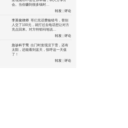
发现成功不会让你幸福，和人分享才
会。当你赚到很多钱时…
转发
|
评论
李英俊律师
哥们充话费输错号，替别
人交了100元，就打过去电话想让对方
充点回来。对方特郁闷地说…
转发
|
评论
急诊科于莺
出门时发现没下雪，还有
太阳，还能看到蓝天，惊呼这一天值
了！
转发
|
评论