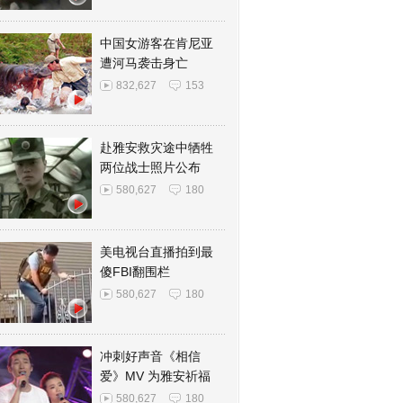
中国女游客在肯尼亚
遭河马袭击身亡
832,627
153
赴雅安救灾途中牺牲
两位战士照片公布
580,627
180
美电视台直播拍到最
傻FBI翻围栏
580,627
180
冲刺好声音《相信
爱》MV 为雅安祈福
580,627
180