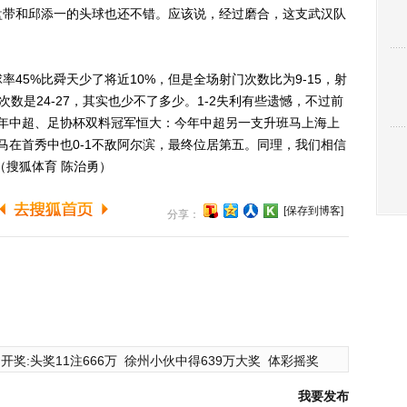
盘带和邱添一的头球也还不错。应该说，经过磨合，这支武汉队
5%比舜天少了将近10%，但是全场射门次数比为9-15，射
次数是24-27，其实也少不了多少。1-2失利有些遗憾，不过前
去年中超、足协杯双料冠军恒大：今年中超另一支升班马上海上
马在首秀中也0-1不敌阿尔滨，最终位居第五。同理，我们相信
（搜狐体育 陈治勇）
[保存到博客]
分享：
开奖:头奖11注666万
徐州小伙中得639万大奖
体彩摇奖
我要发布