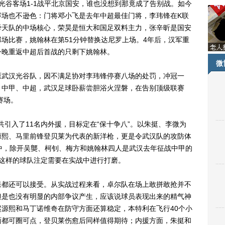
汉光谷客场1-1战平北京国安，谁也没想到那竟成了告别战。如今
赛场也不逊色：门将邓小飞是去年中超最佳门将，李玮锋在K联
舜天队的中场核心，荣昊是恒大和国足双料主力，张辛昕是国安
场比赛，姚翰林在第51分钟替换达尼罗上场。4年后，汉军重
今晚重返中超后首战的只剩下姚翰林。
微
原武汉光谷队，因不满足协对李玮锋停赛八场的处罚，冲冠一
、中甲、中超，武汉足球卧薪尝胆浴火涅磐，在告别顶级联赛
赛场。
引入了11名内外援，目标定在“保十争八”。以朱挺、李微为
源熙、马里前锋登贝莱为代表的新洋枪，更是令武汉队的攻防体
中，除开吴龑、柯钊、梅方和姚翰林四人是武汉去年征战中甲的
这样的球队注定需要在实战中进行打磨。
都还可以接受。从实战过程来看，卓尔队在场上敢拼敢抢并不
但是也没有明显的内部争议产生，应该说球员表现出来的精气神
源熙和马丁诺维奇在防守方面还算稳定，本特利在飞行40个小
面都可圈可点，登贝莱伤愈后同样值得期待；内援方面，朱挺和