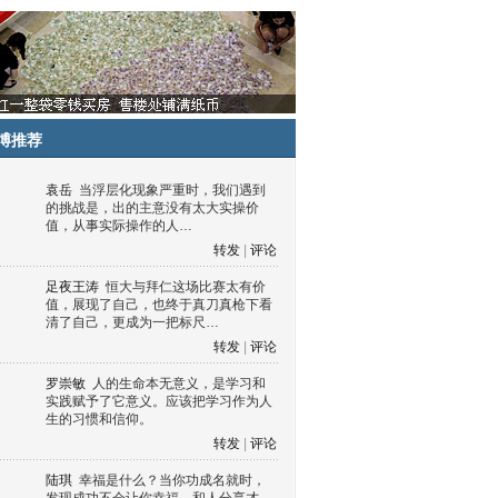
博推荐
袁岳
当浮层化现象严重时，我们遇到
的挑战是，出的主意没有太大实操价
值，从事实际操作的人…
转发
|
评论
足夜王涛
恒大与拜仁这场比赛太有价
值，展现了自己，也终于真刀真枪下看
清了自己，更成为一把标尺…
转发
|
评论
罗崇敏
人的生命本无意义，是学习和
实践赋予了它意义。应该把学习作为人
生的习惯和信仰。
转发
|
评论
陆琪
幸福是什么？当你功成名就时，