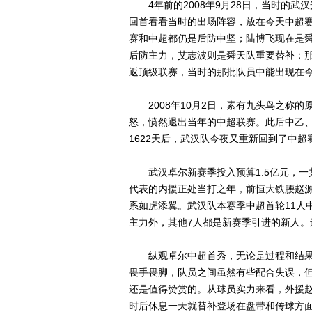
4年前的2008年9月28日，当时的武
回首看看当时的出场阵容，放在今天中超
赛和中超都仍是后防中坚；陆博飞现在是
后防主力，艾志波则是舜天队重要替补；那
返顶级联赛，当时的那批队员中能出现在
2008年10月2日，素有九头鸟之称的
怒，愤然退出当年的中超联赛。此后中乙
1622天后，武汉队今夜又重新回到了中超
武汉卓尔新赛季投入预算1.5亿元，一共
代表的内援正处当打之年，前恒大铁腰赵
系如虎添翼。武汉队本赛季中超首轮11人
主力外，其他7人都是新赛季引进的新人。
纵观卓尔中超首秀，无论是过程和结果
畏手畏脚，队员之间虽然有些配合失误，
还是值得赞赏的。从球员实力来看，外援赵
时后休息一天就替补登场在盘带和传球方