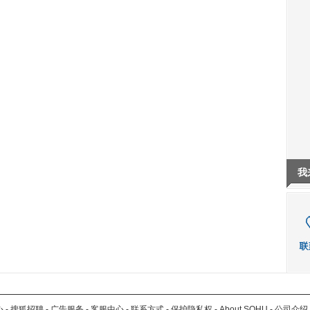
我
心
-
搜狐招聘
-
广告服务
-
客服中心
-
联系方式
-
保护隐私权
-
About SOHU
-
公司介绍