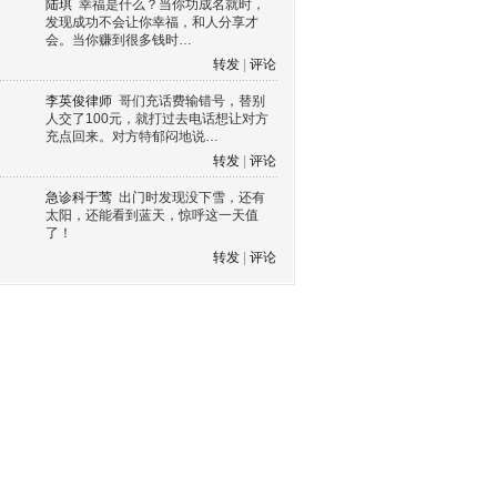
陆琪
幸福是什么？当你功成名就时，
发现成功不会让你幸福，和人分享才
会。当你赚到很多钱时…
转发
|
评论
李英俊律师
哥们充话费输错号，替别
人交了100元，就打过去电话想让对方
充点回来。对方特郁闷地说…
转发
|
评论
急诊科于莺
出门时发现没下雪，还有
太阳，还能看到蓝天，惊呼这一天值
了！
转发
|
评论