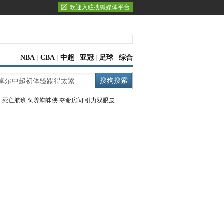
欢迎入驻搜狐媒体平台
NBA
|
CBA
|
中超
|
亚冠
|
足球
|
综合
：
死亡航班
饲养蜘蛛侠
夺命房间
引力双眼皮