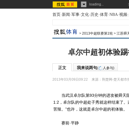
loading...
首页
-
新闻
-
军事
-
文化
-
历史
-
体育
-
NBA
-
视频
-
>
2013中超联赛第1轮
>
江苏舜
卓尔中超初体验踢得
正文
我来说两句
(
人参与)
2013年03月09日09:22
来源：
荆楚网-楚天都市
当武汉卓尔队第93分钟的进攻被舜天阻
1:2，卓尔队的中超处子秀就这样结束了
苦辣。”也许，这就是卓尔中超的初体验。
赛前·平静