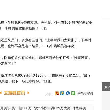
下半时第9分钟被攻破。萨利赫、孙可在10分钟内的两记头
钟，李微的凌空抽射扳回了一球。
是队员们，多少有些郁闷。“上半时我们太紧张了，下半时
踢，也许不会是这个结果。”一名中场球员这样说。
队员们多少有些难过。郑雄不断给他们打气：“没事没事，
定拿下！”
奖金从60万提升到120万。可惜队员们没能拿到。“最后
好总结，把下一场比赛打好。”他说。
热
[保存到博客]
分享：
开奖:头奖11注666万
徐州小伙中得639万大奖
体彩摇奖