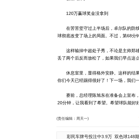
120万赢球奖金没拿到
在苦苦坚守过上半场后，卓尔队的防线在
球彻底改变了场上的局面。不过，第68分
这样输掉中超处子秀，不论是主帅郑雄还
丢了两个后反而放松了，如果我们早点这么
休息室里，显得格外安静。这样的结果，
你们今天已经踢得很好了！下一场，我们一
赛前，总经理陈旭东在准备会上宣布，赢球
20分钟，让我看到了希望。希望球队能好
(责任编辑：周天一)
彩民车牌号投注中3.9万
双色球148期