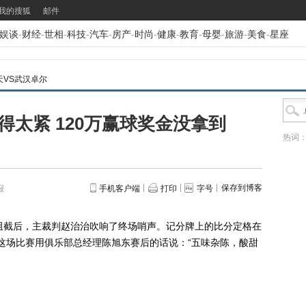
我的搜狐
邮件
娱谈
-
财经
-
世相
-
科技
-
汽车
-
房产
-
时尚
-
健康
-
教育
-
母婴
-
旅游
-
美食
-
星座
天VS武汉卓尔
太紧 120万赢球奖金没拿到
热词
保存到博客
报
手机客户端
打印
字号
截后，主裁判赵治治吹响了终场哨声。记分牌上的比分定格在
。这场比赛用俱乐部总经理陈旭东赛后的话说：“五味杂陈，酸甜