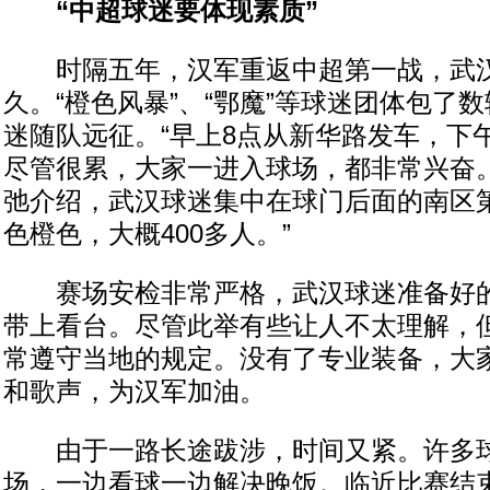
“中超球迷要体现素质”
时隔五年，汉军重返中超第一战，武
久。“橙色风暴”、“鄂魔”等球迷团体包了
迷随队远征。“早上8点从新华路发车，下
尽管很累，大家一进入球场，都非常兴奋。
弛介绍，武汉球迷集中在球门后面的南区第
色橙色，大概400多人。”
赛场安检非常严格，武汉球迷准备好的
带上看台。尽管此举有些让人不太理解，
常遵守当地的规定。没有了专业装备，大
和歌声，为汉军加油。
由于一路长途跋涉，时间又紧。许多球
场，一边看球一边解决晚饭。临近比赛结束