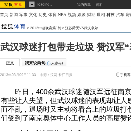
loading...
我的搜狐
邮件
首页
-
新闻
-
军事
-
文化
-
历史
-
体育
-
NBA
-
视频
-
娱谈
-
财经
-
世相
-
科技
-
汽车
-
房
>
2013中超联赛第1轮
>
江苏舜天VS武汉卓尔
武汉球迷打包带走垃圾 赞汉军“
正文
我来说两句
(
人参与)
2013年03月09日11:33
来源：
汉网-长江日报
手机客
昨日，400余武汉球迷随汉军远征南京
有些让人失望，但武汉球迷的表现却让人
而不乱，退场时又主动将看台上的垃圾打
们受到了南京奥体中心工作人员的高度赞