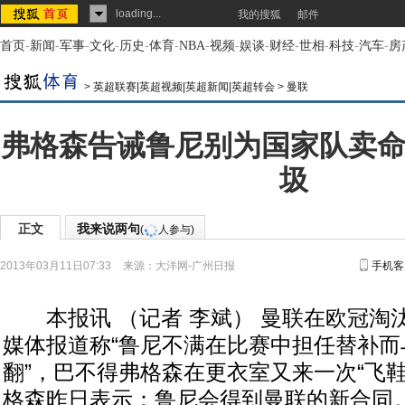
loading...
我的搜狐
邮件
首页
-
新闻
-
军事
-
文化
-
历史
-
体育
-
NBA
-
视频
-
娱谈
-
财经
-
世相
-
科技
-
汽车
-
房
>
英超联赛|英超视频|英超新闻|英超转会
>
曼联
弗格森告诫鲁尼别为国家队卖命
圾
正文
我来说两句
(
人参与)
2013年03月11日07:33
来源：
大洋网-广州日报
手机客
本报讯 （记者 李斌） 曼联在欧冠淘
媒体报道称“鲁尼不满在比赛中担任替补而
翻”，巴不得弗格森在更衣室又来一次“飞
格森昨日表示：鲁尼会得到曼联的新合同