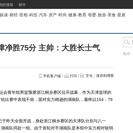
我的搜狐
邮件
娱谈
-
财经
-
世相
-
科技
-
汽车
-
房产
-
时尚
-
健康
-
教育
-
母婴
-
旅游
-
美食
-
星座
净胜75分 主帅：大胜长士气
热词
保存到博客
手机客户端
打印
字号
全运会青年组男篮预赛浙江桐乡赛区拉开战幕，作为天津篮球的
轮比赛中表现不俗，面对实力稍逊的湖南队，最终以154：79
已于昨天全面开战，身处浙江桐乡赛区的天津队分别与八一
、湖南队同处一组。由于首轮对手湖南队是本组中实力相对较弱