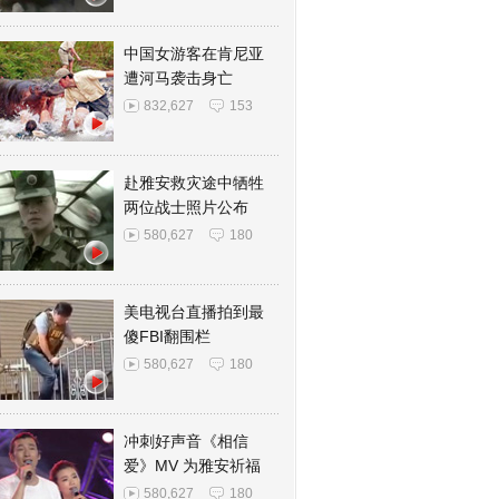
中国女游客在肯尼亚
遭河马袭击身亡
832,627
153
赴雅安救灾途中牺牲
两位战士照片公布
580,627
180
美电视台直播拍到最
傻FBI翻围栏
580,627
180
冲刺好声音《相信
爱》MV 为雅安祈福
580,627
180