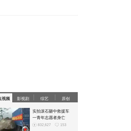
点视频
影视剧
综艺
原创
实拍滚石砸中救援车
一青年志愿者身亡
832,627
153