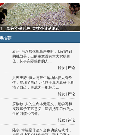
博推荐
袁岳
当浮层化现象严重时，我们遇到
的挑战是，出的主意没有太大实操价
值，从事实际操作的人…
转发
|
评论
足夜王涛
恒大与拜仁这场比赛太有价
值，展现了自己，也终于真刀真枪下看
清了自己，更成为一把标尺…
转发
|
评论
罗崇敏
人的生命本无意义，是学习和
实践赋予了它意义。应该把学习作为人
生的习惯和信仰。
转发
|
评论
陆琪
幸福是什么？当你功成名就时，