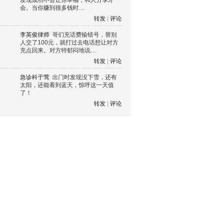
发现成功不会让你幸福，和人分享才
会。当你赚到很多钱时…
转发
|
评论
李英俊律师
哥们充话费输错号，替别
人交了100元，就打过去电话想让对方
充点回来。对方特郁闷地说…
转发
|
评论
急诊科于莺
出门时发现没下雪，还有
太阳，还能看到蓝天，惊呼这一天值
了！
转发
|
评论