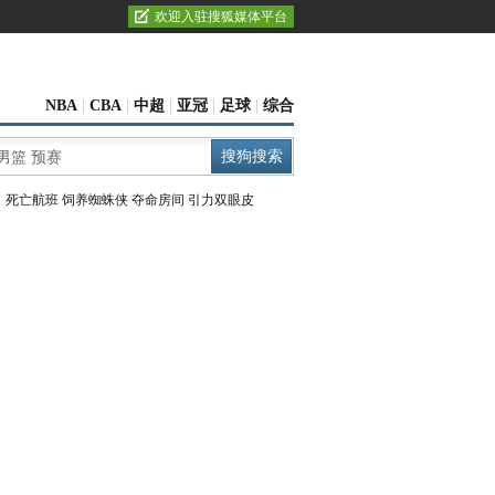
欢迎入驻搜狐媒体平台
NBA
|
CBA
|
中超
|
亚冠
|
足球
|
综合
：
死亡航班
饲养蜘蛛侠
夺命房间
引力双眼皮