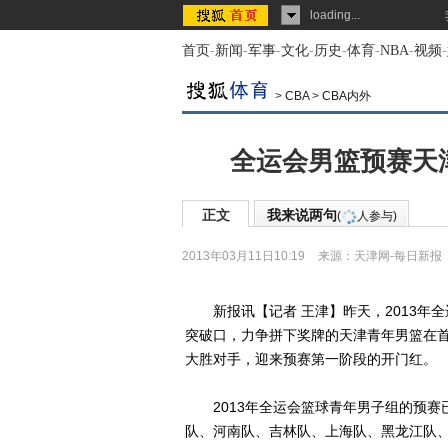
loading...
首页
-
新闻
-
军事
-
文化
-
历史
-
体育
-
NBA
-
视频
-
>
CBA
>
CBA内外
全运会男篮预赛天津
正文
我来说两句
(
人参与)
2013年03月11日10:19
来源：
天津网-每日新报
新报讯【记者 王津】昨天，2013年
突破口，力争拼下奖牌的天津青年男篮在首
大胜对手，迎来预赛第一阶段的开门红。
2013年全运会篮球青年男子组的预赛
队、河南队、吉林队、上海队、黑龙江队