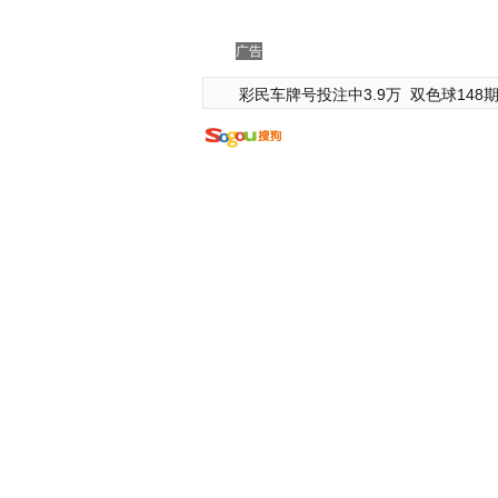
广告
彩民车牌号投注中3.9万
双色球148期