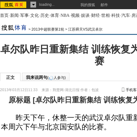
loading...
我的搜狐
邮件
首页
-
新闻
-
军事
-
文化
-
历史
-
体育
-
NBA
-
视频
-
娱谈
-
财经
-
世相
-
科技
-
汽车
-
房
>
2013中超联赛第1轮
>
江苏舜天VS武汉卓尔
卓尔队昨日重新集结 训练恢复
赛
正文
我来说两句
(
人参与)
2013年03月12日11:33
来源：
荆楚网-湖北日报
作者：包波
手机客
原标题
[
卓尔队昨日重新集结 训练恢复
昨天下午，休整一天的武汉卓尔队重新
本周六下午与北京国安队的比赛。