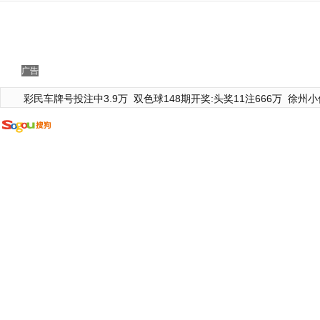
广告
彩民车牌号投注中3.9万
双色球148期开奖:头奖11注666万
徐州小