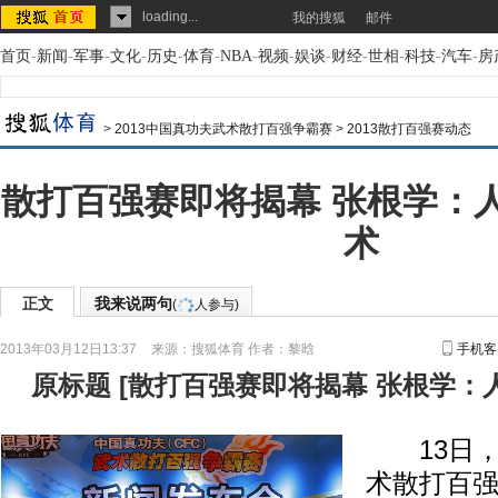
loading...
我的搜狐
邮件
首页
-
新闻
-
军事
-
文化
-
历史
-
体育
-
NBA
-
视频
-
娱谈
-
财经
-
世相
-
科技
-
汽车
-
房
>
2013中国真功夫武术散打百强争霸赛
>
2013散打百强赛动态
散打百强赛即将揭幕 张根学：
术
正文
我来说两句
(
人参与)
2013年03月12日13:37
来源：
搜狐体育
作者：黎晗
手机客
原标题
[
散打百强赛即将揭幕 张根学：
13日，
术散打百