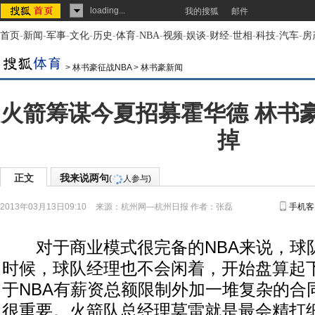
loading...
我的搜狐
邮件
首页
-
新闻
-
军事
-
文化
-
历史
-
体育
-
NBA
-
视频
-
娱谈
-
财经
-
世相
-
科技
-
汽车
-
房
>
林书豪征战NBA
>
林书豪新闻
火箭筹谋今夏招募霍华德 林书
掉
正文
我来说两句
(
人参与)
2013年03月13日09:10
来源：
杭州网—杭州日报
作者：张磊
手机客
对于商业模式很完备的NBA来说，球
时候，球队经理也不会闲着，开始盘算起
于NBA有薪资总额限制外加一堆复杂的合
很重要。火箭队总经理莫雷就是最会精打