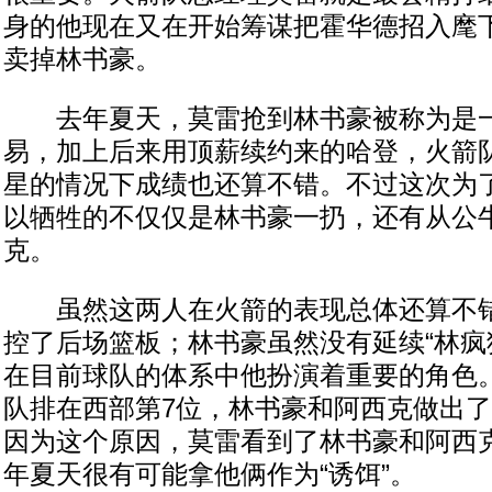
身的他现在又在开始筹谋把霍华德招入麾
卖掉林书豪。
去年夏天，莫雷抢到林书豪被称为是一
易，加上后来用顶薪续约来的哈登，火箭
星的情况下成绩也还算不错。不过这次为
以牺牲的不仅仅是林书豪一扔，还有从公
克。
虽然这两人在火箭的表现总体还算不错
控了后场篮板；林书豪虽然没有延续“林疯
在目前球队的体系中他扮演着重要的角色
队排在西部第7位，林书豪和阿西克做出
因为这个原因，莫雷看到了林书豪和阿西
年夏天很有可能拿他俩作为“诱饵”。