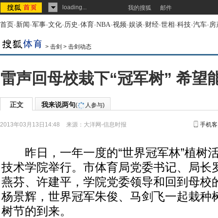
loading...
我的搜狐
邮件
首页
-
新闻
-
军事
-
文化
-
历史
-
体育
-
NBA
-
视频
-
娱谈
-
财经
-
世相
-
科技
-
汽车
-
房
>
击剑
>
击剑动态
雷声回母校栽下“冠军树” 希望
正文
我来说两句
(
人参与)
2013年03月13日14:48
来源：
大洋网-信息时报
手机客
昨日，一年一度的“世界冠军林”植树活
技术学院举行。市体育局党委书记、局长
燕芬、许建平，学院党委领导和回到母校
杨景辉，世界冠军朱俊、马剑飞一起栽种
树节的到来。