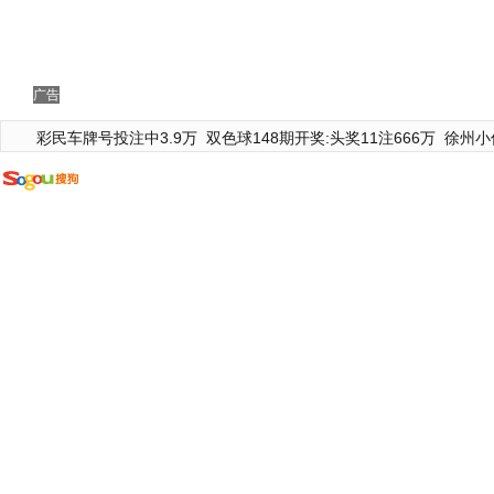
广告
彩民车牌号投注中3.9万
双色球148期开奖:头奖11注666万
徐州小