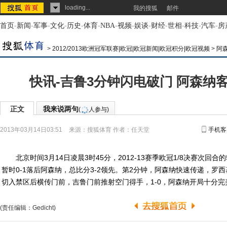
loading...
我的搜狐
邮件
首页
-
新闻
-
军事
-
文化
-
历史
-
体育
-
NBA
-
视频
-
娱谈
-
财经
-
世相
-
科技
-
汽车
-
房
>
2012/2013欧洲冠军联赛|欧冠|欧冠新闻|欧冠积分|欧冠视频
>
阿
快讯-吉鲁3分钟闪电破门 阿森纳客
正文
我来说两句
(
人参与)
2013年03月14日03:51
来源：
搜狐体育
作者：任天堂
手机客
北京时间3月14日凌晨3时45分，2012-13赛季欧冠1/8决赛次回
暂时0-1落后阿森纳，总比分3-2领先。第2分钟，阿森纳快速传递，罗
切入禁区后横传门前，吉鲁门前推射空门得手，1-0，阿森纳开局十分完美
(责任编辑：Gedicht)