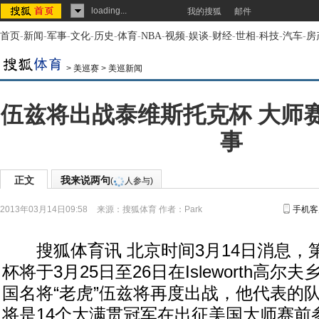
loading...
我的搜狐
邮件
首页
-
新闻
-
军事
-
文化
-
历史
-
体育
-
NBA
-
视频
-
娱谈
-
财经
-
世相
-
科技
-
汽车
-
房
>
美巡赛
>
美巡新闻
伍兹将出战泰维斯托克杯 大师
事
正文
我来说两句
(
人参与)
2013年03月14日09:58
来源：
搜狐体育
作者：Park
手机客
搜狐体育讯 北京时间3月14日消息，第
杯将于3月25日至26日在Isleworth高
国名将“老虎”伍兹将再度出战，他代表的队伍
将是14个大满贯冠军在出征美国大师赛前