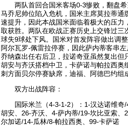
两队首回合国米客场0-3惨败，翻盘希
马乔尼帅位陷入危机，国米主席莫拉蒂通
速提升，因此本战国米面临着极大的压力
取获胜。两队在欧战正赛历史上交锋过三次
球失9球处下风。国米对首发阵容做出调
阿尔瓦罗-佩雷拉停赛，因此萨内蒂客串左
乔纳森出任右后卫，拉诺奇亚虽然复出但
胡安与齐沃搭档中卫，卡萨诺与帕拉西奥
刺方面贝尔停赛缺席，迪福、阿德巴约组
双方出战阵容：
国际米兰（4-3-1-2）：1-汉达诺维奇/4
胡安、26-齐沃、4-萨内蒂/19-坎比亚索、2
尔加诺/14-瓜林/8-帕拉西奥、99-卡萨诺