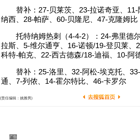
替补：27-贝莱茨、23-拉诺奇亚、11-
纳西、28-帕萨、60-贝隆尼、47-克隆姆比
托特纳姆热刺（4-4-2）：24-弗里德尔/
拉斯、5-维尔通亨、16-诺顿/19-登贝莱、
科特-帕克、22-西古德森/18-迪福、10-
替补：25-洛里、32-阿松-埃克托、33
通、7-列侬、14-霍尔特比、46-卡罗尔
(责任编辑：姚雅男)
广告