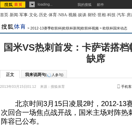
loading...
我的搜狐
邮件
首页
-
新闻
-
军事
-
文化
-
历史
-
体育
-
NBA
-
视频
-
娱谈
-
财经
-
世相
-
科技
-
汽车
-
房
>
2012-13赛季欧联杯|欧联杯新闻|欧联杯视频
>
欧联杯国米动态
国米VS热刺首发：卡萨诺搭档
缺席
正文
我来说两句
(
人参与)
2013年03月15日01:12
来源：
搜狐体育
手机客
北京时间3月15日凌晨2时，2012-13赛
次回合一场焦点战开战，国米主场对阵热
阵容已公布。