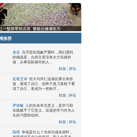
博推荐
袁岳
当浮层化现象严重时，我们遇到
的挑战是，出的主意没有太大实操价
值，从事实际操作的人…
转发
|
评论
足夜王涛
恒大与拜仁这场比赛太有价
值，展现了自己，也终于真刀真枪下看
清了自己，更成为一把标尺…
转发
|
评论
罗崇敏
人的生命本无意义，是学习和
实践赋予了它意义。应该把学习作为人
生的习惯和信仰。
转发
|
评论
陆琪
幸福是什么？当你功成名就时，