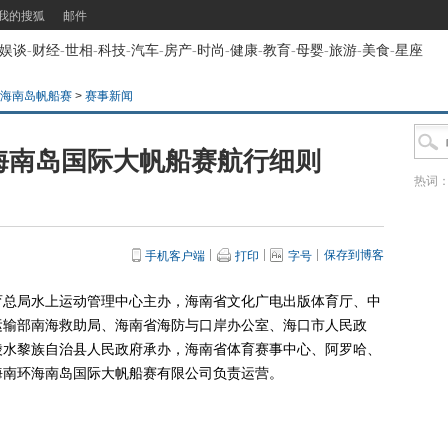
我的搜狐
邮件
娱谈
-
财经
-
世相
-
科技
-
汽车
-
房产
-
时尚
-
健康
-
教育
-
母婴
-
旅游
-
美食
-
星座
环海南岛帆船赛
>
赛事新闻
环海南岛国际大帆船赛航行细则
热词
保存到博客
手机客户端
打印
字号
总局水上运动管理中心主办，海南省文化广电出版体育厅、中
运输部南海救助局、海南省海防与口岸办公室、海口市人民政
陵水黎族自治县人民政府承办，海南省体育赛事中心、阿罗哈、
海南环海南岛国际大帆船赛有限公司负责运营。