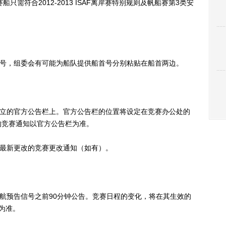
船只需符合2012-2013 ISAF离岸赛特别规则及帆船赛第3类安
帆号，组委会有可能为船队提供船首号分别粘贴在船首两边。
设立的官方公告栏上。官方公告栏的位置将设定在竞赛办公处的
的竞赛通知以官方公告栏为准。
取最新更改的竞赛更改通知（如有）。
航预告信号之前90分钟公告。竞赛日程的变化，将在其生效的
知为准。