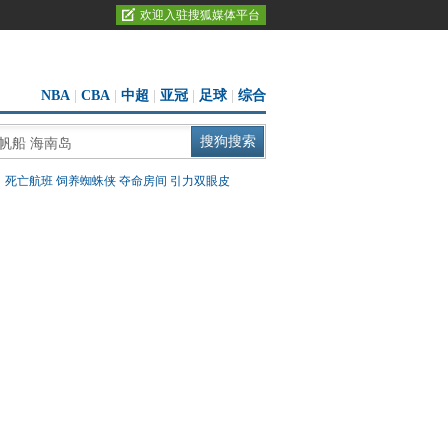
欢迎入驻搜狐媒体平台
NBA
|
CBA
|
中超
|
亚冠
|
足球
|
综合
：
死亡航班
饲养蜘蛛侠
夺命房间
引力双眼皮