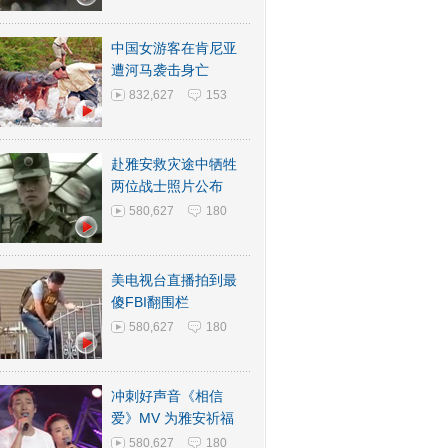
中国女游客在肯尼亚
遭河马袭击身亡
832,627
153
赴雅安救灾途中牺牲
两位战士照片公布
580,627
180
美电视台直播拍到最
傻FBI翻围栏
580,627
180
冲刺好声音《相信
爱》MV 为雅安祈福
580,627
180