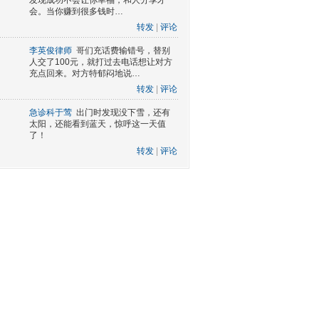
发现成功不会让你幸福，和人分享才
会。当你赚到很多钱时…
转发
|
评论
李英俊律师
哥们充话费输错号，替别
人交了100元，就打过去电话想让对方
充点回来。对方特郁闷地说…
转发
|
评论
急诊科于莺
出门时发现没下雪，还有
太阳，还能看到蓝天，惊呼这一天值
了！
转发
|
评论