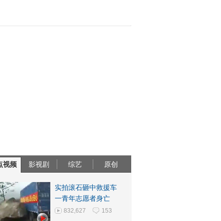
点视频
影视剧
综艺
原创
实拍滚石砸中救援车
一青年志愿者身亡
832,627
153