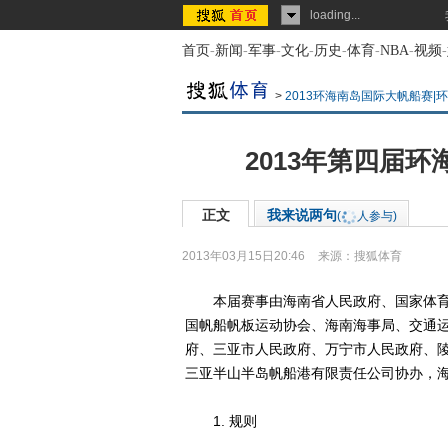
loading...
首页
-
新闻
-
军事
-
文化
-
历史
-
体育
-
NBA
-
视频
-
>
2013环海南岛国际大帆船赛|
2013年第四届
正文
我来说两句
(
人参与)
2013年03月15日20:46
来源：
搜狐体育
本届赛事由海南省人民政府、国家体育
国帆船帆板运动协会、海南海事局、交通
府、三亚市人民政府、万宁市人民政府、
三亚半山半岛帆船港有限责任公司协办，
1. 规则