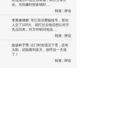
发现成功不会让你幸福，和人分享才
会。当你赚到很多钱时…
转发
|
评论
李英俊律师
哥们充话费输错号，替别
人交了100元，就打过去电话想让对方
充点回来。对方特郁闷地说…
转发
|
评论
急诊科于莺
出门时发现没下雪，还有
太阳，还能看到蓝天，惊呼这一天值
了！
转发
|
评论