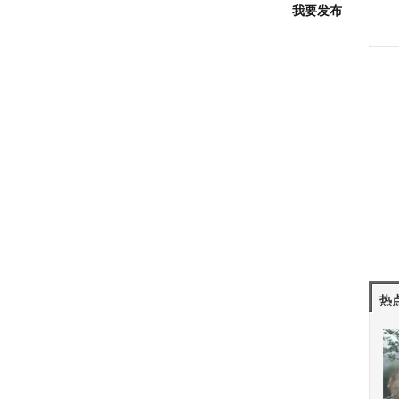
我要发布
热