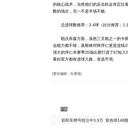
的核心战术，当然他们的反击机会肯定比
数的场次，无一不是半场不败。
总进球数推荐：2-4球（比分推荐：1:1、
勒沃库森方面，虽然三叉戟之一的卡斯
会能力都不错，基斯林对阵拜仁更是连续
强大的拜仁本赛季25场比赛打进了67粒
看好双方都有进球入账，首选平局。
(责任编辑：孔维强)
广告
彩民车牌号投注中3.9万
双色球148期