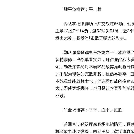
胜平负推荐：平、胜
两队在德甲赛场上共交战过66场，勒沃库森
主场12胜7平14负，进52球失51球，
爆出大冷，客场2:1击败了强大的对手。
勒沃库森是德甲主场龙之一，本赛季至今
多特蒙德，当然单看实力，拜仁显然和大
颈，勒沃库森绝对不会轻易放弃如此抢分
并不能为球队的完败开脱，显然本赛季一
本战虽然能鼓舞士气，但连场作战的疲惫
大，即使客场丢分，也只是让本赛季的成
不败。
半全场推荐：平平、胜平、胜胜
首回合，勒沃库森客场龟缩防守，顶住了
机会能力成功爆冷，回到主场，勒沃库森