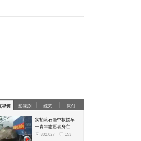
点视频
影视剧
综艺
原创
实拍滚石砸中救援车
一青年志愿者身亡
832,627
153