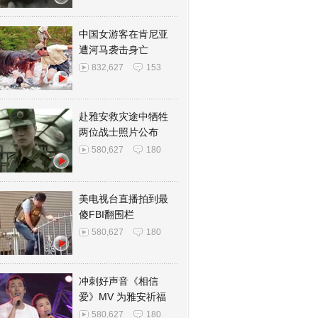
中国女游客在肯尼亚
遭河马袭击身亡
832,627
153
赴雅安救灾途中牺牲
两位战士照片公布
580,627
180
美电视台直播拍到最
傻FBI翻围栏
580,627
180
冲刺好声音《相信
爱》MV 为雅安祈福
580,627
180