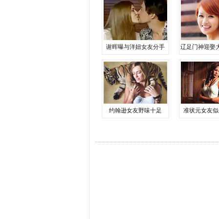
谢晖曝与洋妞女友分手
辽足门神迎娶
约翰逊女友野味十足
准状元女友似