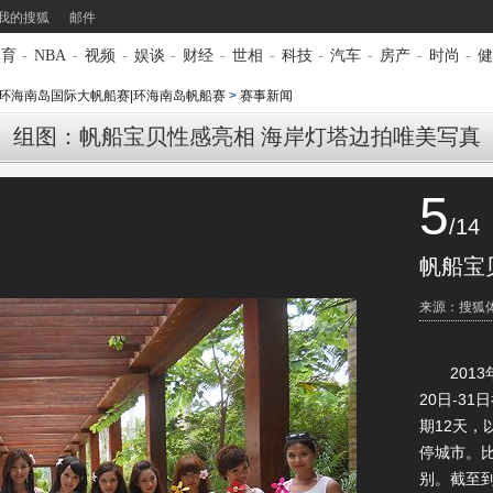
我的搜狐
邮件
体育
-
NBA
-
视频
-
娱谈
-
财经
-
世相
-
科技
-
汽车
-
房产
-
时尚
-
健
13环海南岛国际大帆船赛|环海南岛帆船赛
>
赛事新闻
组图：帆船宝贝性感亮相 海岸灯塔边拍唯美写真
5
/14
帆船宝
来源：搜狐
2013
20日-3
期12天
停城市。比赛
别。截至