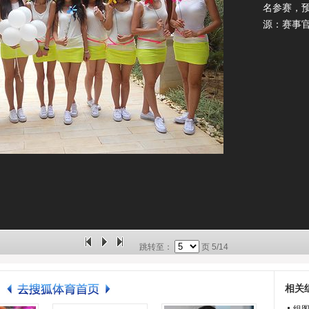
名参赛，
源：赛事
跳转至：
页
5/14
相关