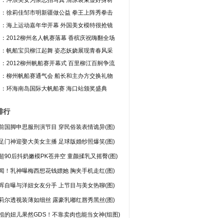
图：冲浪美女为杂志拍写真 清凉装束显好身材
图：徐莉佳邹市明新疆做公益 拳王上阵秀拳击
图：海上运动嘉年华开幕 外国美女模特很抢镜
：2012柳州名人帆赛落幕 香槟庆祝嗨翻全场
图：帆船宝贝柳江起舞 姿态妖娆展现青春风采
：2012柳州帆船赛开幕式 百里柳江百舸争流
图：柳州帆船赛通气会 船长和主办方交换礼物
图：环海南岛国际大帆船赛 海口站颁奖盛典
排行
前国脚申思服刑演节目 穿民俗装表情诡异(图)
足门神迎娶大美女主播 足球版婚纱照爆笑(图)
超90后抖奶嫩模PK苍井空 童颜揉乳又摇臀(图)
闻！乳神曝梅西想花钱嫖她 胸夹手机走红(图)
晖自曝与洋妞女友分手 上节目与美女热聊(图)
莉尔透视装薄如细丝 露豪乳嘟红唇秀黑丝(图)
祖的妞儿果然GDS！不靠卖肉也能当女神(组图)