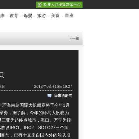
欢迎入驻搜狐媒体平台
康
-
教育
-
母婴
-
旅游
-
美食
-
星座
下一组
贝
体育
2013年03月16日19:27
我来说两句
年环海南岛国际大帆船赛将于今年3月
1日举办，据了解，今年的环岛大帆赛为
，以三亚为起终点城市，海口、万宁为经
设IRC1、IRC2、SOTO27三个组
到目前，已有十支来自国内外的船队报