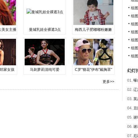
组
组
组
组图
大美女主播
曼城乳娃全裸遮3点
梅西儿子肥嘟嘟粉嫩嫩
组
组图
组
组
邻家女孩
马刺萝莉清纯可爱
C罗"簪花"伊布"戴胸罩"
幻灯
01.
曝
更多>>
02.
辽
03.
英
04.
丑
05.
谢
06.
谢
07.
厄