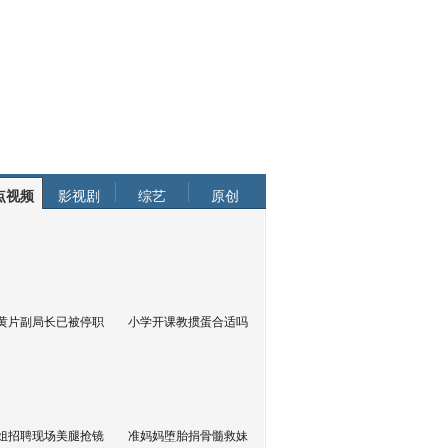
点视频
影视剧
综艺
原创
黄片副局长已被停职
小学开课教掼蛋合适吗
姐招聘现场美腿抢镜
准妈妈堕胎捐骨髓救妹