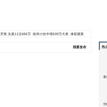
开奖:头奖11注666万
徐州小伙中得639万大奖
体彩摇奖
热
我要发布
看
空