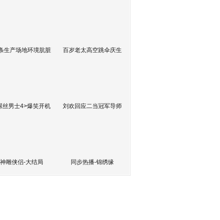
条生产场地环境肮脏
百岁老太高空跳伞庆生
屌丝男士4>爆笑开机
刘欢回应二当冠军导师
神雕侠侣-大结局
同步热播-锦绣缘