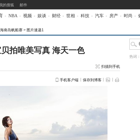
我的搜狐
邮件
育
-
NBA
-
视频
-
娱谈
-
财经
-
世相
-
科技
-
汽车
-
房产
-
时尚
-
环海南岛帆船赛
>
图片速递1
贝拍唯美写真 海天一色
热词
扫描到手机
手机客户端
保存到博客