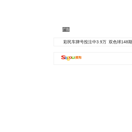
广告
彩民车牌号投注中3.9万
双色球148期