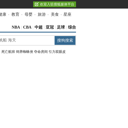
欢迎入驻搜狐媒体平台
健康
-
教育
-
母婴
-
旅游
-
美食
-
星座
NBA
|
CBA
|
中超
|
亚冠
|
足球
|
综合
：
死亡航班
饲养蜘蛛侠
夺命房间
引力双眼皮