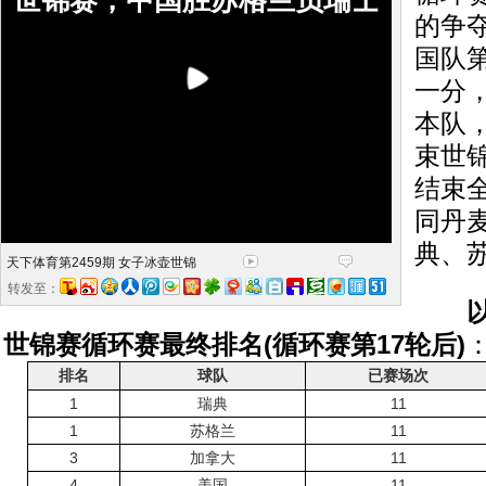
世锦赛，中国胜苏格兰负瑞士
的争
国队
一分，
本队
束世
结束
同丹
典、
天下体育第2459期 女子冰壶世锦
转发至：
世锦赛循环赛最终排名(循环赛第17轮后)
排名
球队
已赛场次
1
瑞典
11
1
苏格兰
11
3
加拿大
11
4
美国
11