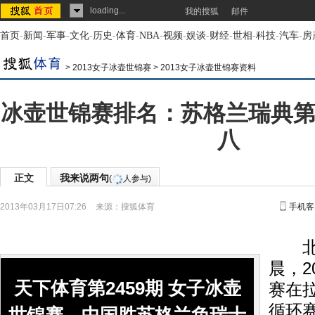
loading...
我的搜狐
邮件
首页
-
新闻
-
军事
-
文化
-
历史
-
体育
-
NBA
-
视频
-
娱谈
-
财经
-
世相
-
科技
-
汽车
-
房
>
2013女子冰壶世锦赛
>
2013女子冰壶世锦赛资料
冰壶世锦赛排名：苏格兰瑞典第
八
正文
我来说两句
(
人参与)
2013年03月17日07:26
来源：
搜狐体育
手机客
北京
晨，2
天下体育第2459期 女子冰壶
赛在
循环