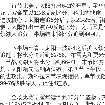
首节比赛，太阳打出6-2的开局，霍华
花，紫金军以12-8反超比分。科比的缺席
进攻核心，太阳连追5分后，以21-25落
赛，太阳打出一波7-0反超比分。之后又是
领湖人追分，半场结束将比分追到44-47。
下半场比赛，太阳一波9-4之后扩大领
追赶，将比分迫近到52-56。布雷克和贾
三节战罢湖人将比分追到66-71。末节比
荒，太阳领先达到两位数。第四节上半段，太
的进攻潮。斯科拉末节表现抢眼，单节贡献
99-76战胜湖人，止住4连败。
全场比赛，霍华德拿到16分11篮板，慈
纳什19分5篮板4助攻。太阳方面，斯科拉