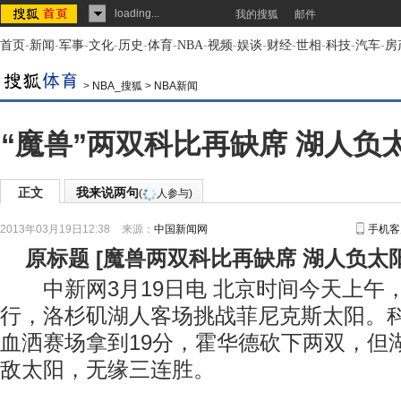
loading...
我的搜狐
邮件
首页
-
新闻
-
军事
-
文化
-
历史
-
体育
-
NBA
-
视频
-
娱谈
-
财经
-
世相
-
科技
-
汽车
-
房
>
NBA_搜狐
>
NBA新闻
“魔兽”两双科比再缺席 湖人负
正文
我来说两句
(
人参与)
2013年03月19日12:38
来源：
中国新闻网
手机客
原标题
[
魔兽两双科比再缺席 湖人负太
中新网3月19日电 北京时间今天上午，
行，洛杉矶湖人客场挑战菲尼克斯太阳。
血洒赛场拿到19分，霍华德砍下两双，但湖人
敌太阳，无缘三连胜。