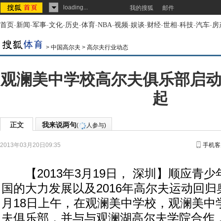
loading...
我的搜狐
邮件
首页
-
新闻
-
军事
-
文化
-
历史
-
体育
-
NBA
-
视频
-
娱谈
-
财经
-
世相
-
科技
-
汽车
-
房
>
中国高尔夫
>
高尔夫行业动态
观澜美中学校高尔夫俱乐部启动
起
正文
我来说两句
(
人参与)
2013年03月20日09:35
手机客
【2013年3月19日， 深圳】顺应青
国的大力发展以及2016年高尔夫运动回归
月18日上午，在观澜美中学校，观澜美中
夫俱乐部，并与与观澜湖高尔夫学院合作