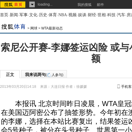
loading...
我的搜狐
邮件
首页
-
新闻
-
军事
-
文化
-
历史
-
体育
-
NBA
-
视频
-
娱谈
-
财经
-
世相
-
科技
-
汽车
-
房
>
网球
>
WTA最新动态
索尼公开赛-李娜签运凶险 或与
额
正文
我来说两句
(
人参与)
2013年03月20日14:18
来源：
大连日报
作者：徐媛媛
手机客
本报讯 北京时间昨日凌晨，WTA皇冠
在美国迈阿密公布了抽签形势。今年初在
的李娜，选择在本站比赛复出，结果签运
会5号种子，被分在头号种子、世界第一小