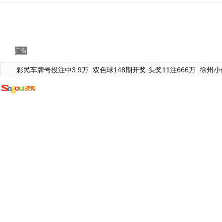
广告
彩民车牌号投注中3.9万
双色球148期开奖:头奖11注666万
徐州小