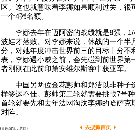
区。这也就意味着李娜如果顺利过关，很
一个4强名额。
李娜去年在迈阿密的战绩就是8强，1/
波娃才落败。对李娜来说，休战的一个半
分，对她年度冲击世界前三的目标十分不
表，李娜遇小威之前，会先碰到前世界第
者刚刚在此前印第安维尔斯赛中获亚军。
中国另两位金花彭帅和郑洁以非种子选
样签运不佳。彭帅第二轮就需要挑战7号
首轮就要先和去年法网淘汰李娜的哈萨克
对阵。
(责任编辑：赵红)