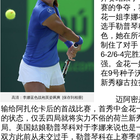
赛的争夺，
花一姐李娜
选手勒普琴
色，她在所
制住了对手
6-2/6-4
强。金花一
在9号种子
新秀穆古拉
高清：李娜蓝色战袍英姿飒爽
[保存到相册]
迈阿密是
输给阿扎伦卡后的首战比赛，首秀中金花
的状态，仅丢四局就将实力不俗的荷兰新
局。美国姑娘勒普琴科对于李娜来说也是
双方此前从未交过手，勒普琴科在上赛季