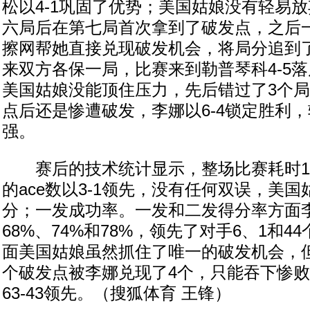
松以4-1巩固了优势；美国姑娘没有轻易
六局后在第七局首次拿到了破发点，之后
擦网帮她直接兑现破发机会，将局分追到了
来双方各保一局，比赛来到勒普琴科4-5
美国姑娘没能顶住压力，先后错过了3个
点后还是惨遭破发，李娜以6-4锁定胜利，
强。
赛后的技术统计显示，整场比赛耗时1小
的ace数以3-1领先，没有任何双误，美
分；一发成功率。一发和二发得分率方面
68%、74%和78%，领先了对手6、1和4
面美国姑娘虽然抓住了唯一的破发机会，
个破发点被李娜兑现了4个，只能吞下惨
63-43领先。（搜狐体育 王锋）