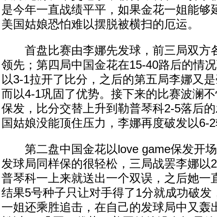
是今年一直战绩平平，如果金花一姐能够
美国姑娘恐怕难以摆脱被横扫的厄运。
首盘比赛由李娜先发球，前三局双方各自
领先；第四局中国金花在15-40路后的情
以3-1拉开了比分，之后的第五局李娜又
而以4-1巩固了优势。接下来的比赛波澜
保发，比分交替上升到勒普琴科2-5落后
国姑娘没能顶住压力，李娜再度破发以6-
第二盘中国金花以love game保发开
发球局同样保的很轻松，三局战罢李娜以2
普琴科一上来就送出一个双误，之后她一
结果5号种子只让对手得了1分就成功破发
一姐还乘胜追击，在自己的发球局中又轰出了l