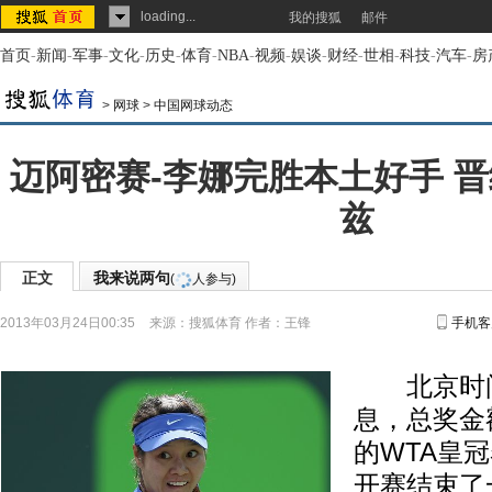
loading...
我的搜狐
邮件
首页
-
新闻
-
军事
-
文化
-
历史
-
体育
-
NBA
-
视频
-
娱谈
-
财经
-
世相
-
科技
-
汽车
-
房
>
网球
>
中国网球动态
迈阿密赛-李娜完胜本土好手 晋
兹
正文
我来说两句
(
人参与)
2013年03月24日00:35
来源：
搜狐体育
作者：王锋
手机客
北京时间
息，总奖金额为
的WTA皇
开赛结束了