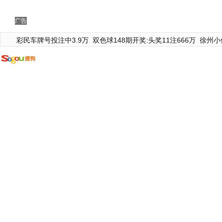
广告
彩民车牌号投注中3.9万
双色球148期开奖:头奖11注666万
徐州小