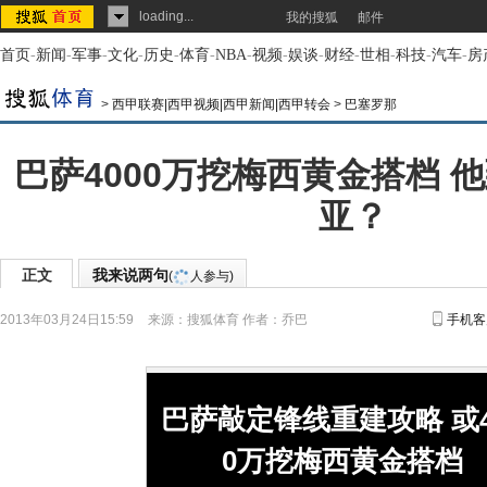
loading...
我的搜狐
邮件
首页
-
新闻
-
军事
-
文化
-
历史
-
体育
-
NBA
-
视频
-
娱谈
-
财经
-
世相
-
科技
-
汽车
-
房
>
西甲联赛|西甲视频|西甲新闻|西甲转会
>
巴塞罗那
巴萨4000万挖梅西黄金搭档 
亚？
正文
我来说两句
(
人参与)
2013年03月24日15:59
来源：
搜狐体育
作者：乔巴
手机客
巴萨敲定锋线重建攻略 或4
0万挖梅西黄金搭档