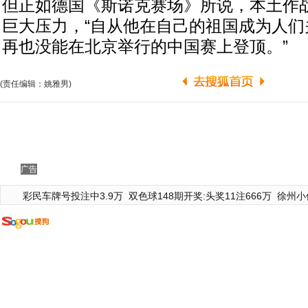
但正如德国《斯诺克赛场》所说，本土作
巨大压力，“自从他在自己的祖国成为人们
再也没能在北京举行的中国赛上登顶。”
(责任编辑：姚雅男)
广告
彩民车牌号投注中3.9万
双色球148期开奖:头奖11注666万
徐州小