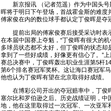
新京报讯 （记者范遥）作为中国头号
晖将于明日下午登场，首战霍金斯的难度
傅家俊在内的数位球手都认定丁俊晖是夺
提前出局的傅家俊赛后接受采访时表示
在本届中国赛上夺魁，“丁俊晖有很大的机
多球员状态都不太好，但丁俊晖的状态却
拿到了一些好成绩，好像更有信心了。”上
赛总决赛中，丁俊晖轰出职业生涯第5杆1
第6个排名赛冠军奖杯。这让海口赛冠军马
他也认为丁俊晖有望在北京取得好成绩。
在博彩公司开出的夺冠赔率中，丁俊晖
塞尔比和罗伯逊之后。历史战绩证明，中
地，他在这里取得过一次冠军、一次亚军