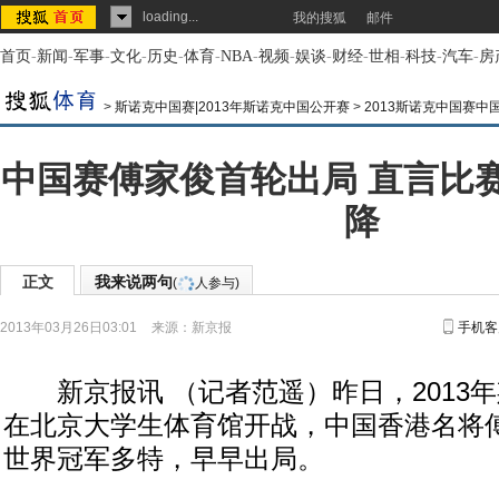
loading...
我的搜狐
邮件
首页
-
新闻
-
军事
-
文化
-
历史
-
体育
-
NBA
-
视频
-
娱谈
-
财经
-
世相
-
科技
-
汽车
-
房
>
斯诺克中国赛|2013年斯诺克中国公开赛
>
2013斯诺克中国赛中
中国赛傅家俊首轮出局 直言比
降
正文
我来说两句
(
人参与)
2013年03月26日03:01
来源：
新京报
手机客
新京报讯 （记者范遥）昨日，2013
在北京大学生体育馆开战，中国香港名将傅
世界冠军多特，早早出局。