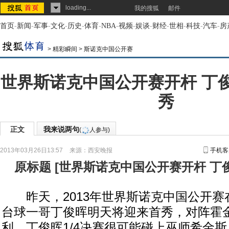
loading...
我的搜狐
邮件
首页
-
新闻
-
军事
-
文化
-
历史
-
体育
-
NBA
-
视频
-
娱谈
-
财经
-
世相
-
科技
-
汽车
-
房
>
精彩瞬间
>
斯诺克中国公开赛
世界斯诺克中国公开赛开杆 丁
秀
正文
我来说两句
(
人参与)
2013年03月26日13:57
来源：
西安晚报
手机客
原标题
[
世界斯诺克中国公开赛开杆 丁
昨天，2013年世界斯诺克中国公开赛
台球一哥丁俊晖明天将迎来首秀，对阵霍
利，丁俊晖1/4决赛很可能碰上巫师希金