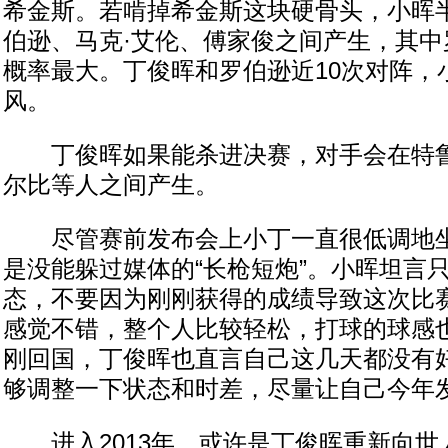
希金斯。若啃掉希金斯这块硬骨头，小晖
伯逊、马克·艾伦、傅家俊之间产生，其中
概率最大。丁俊晖和罗伯逊近10次对阵，
风。
丁俊晖如果能杀进决赛，对手会在特鲁
尔比等人之间产生。
尽管赛前发布会上小丁一直很低调地坐
是没能躲过媒体的“长枪短炮”。小晖坦言
态，不要因为刚刚获得的成绩导致这次比赛
感觉不错，整个人比较轻松，打球的球感也
刚回国，丁俊晖也直言自己这几天都没有好
够调整一下状态和时差，尽量让自己今年发
进入2013年，或许是丁俊晖重新向世