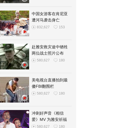
中国女游客在肯尼亚
遭河马袭击身亡
832,627
153
赴雅安救灾途中牺牲
两位战士照片公布
580,627
180
美电视台直播拍到最
傻FBI翻围栏
580,627
180
冲刺好声音《相信
爱》MV 为雅安祈福
580,627
180