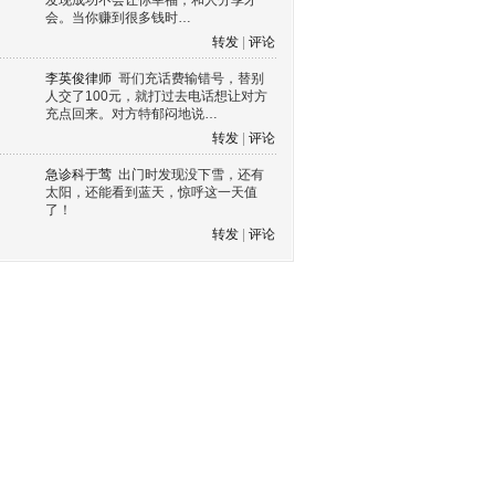
发现成功不会让你幸福，和人分享才
会。当你赚到很多钱时…
转发
|
评论
李英俊律师
哥们充话费输错号，替别
人交了100元，就打过去电话想让对方
充点回来。对方特郁闷地说…
转发
|
评论
急诊科于莺
出门时发现没下雪，还有
太阳，还能看到蓝天，惊呼这一天值
了！
转发
|
评论