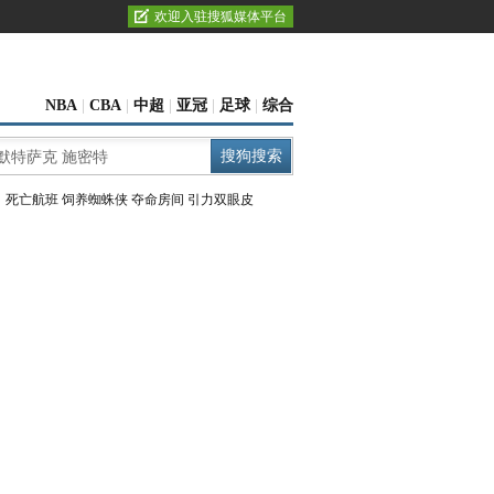
欢迎入驻搜狐媒体平台
NBA
|
CBA
|
中超
|
亚冠
|
足球
|
综合
：
死亡航班
饲养蜘蛛侠
夺命房间
引力双眼皮