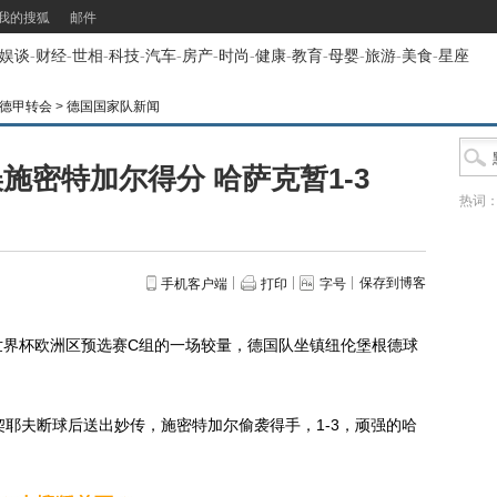
我的搜狐
邮件
娱谈
-
财经
-
世相
-
科技
-
汽车
-
房产
-
时尚
-
健康
-
教育
-
母婴
-
旅游
-
美食
-
星座
闻|德甲转会
>
德国国家队新闻
施密特加尔得分 哈萨克暂1-3
热词
保存到博客
手机客户端
打印
字号
世界杯欧洲区预选赛C组的一场较量，德国队坐镇纽伦堡根德球
耶夫断球后送出妙传，施密特加尔偷袭得手，1-3，顽强的哈