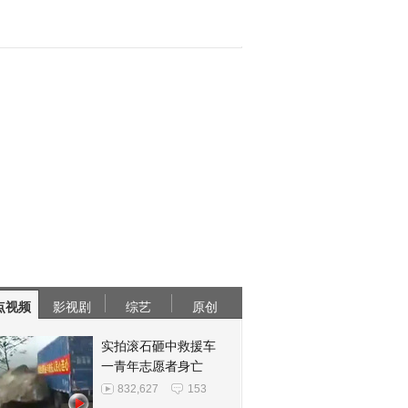
点视频
影视剧
综艺
原创
实拍滚石砸中救援车
一青年志愿者身亡
832,627
153