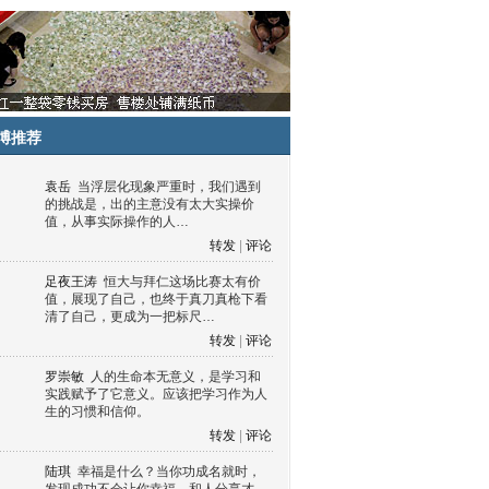
博推荐
袁岳
当浮层化现象严重时，我们遇到
的挑战是，出的主意没有太大实操价
值，从事实际操作的人…
转发
|
评论
足夜王涛
恒大与拜仁这场比赛太有价
值，展现了自己，也终于真刀真枪下看
清了自己，更成为一把标尺…
转发
|
评论
罗崇敏
人的生命本无意义，是学习和
实践赋予了它意义。应该把学习作为人
生的习惯和信仰。
转发
|
评论
陆琪
幸福是什么？当你功成名就时，