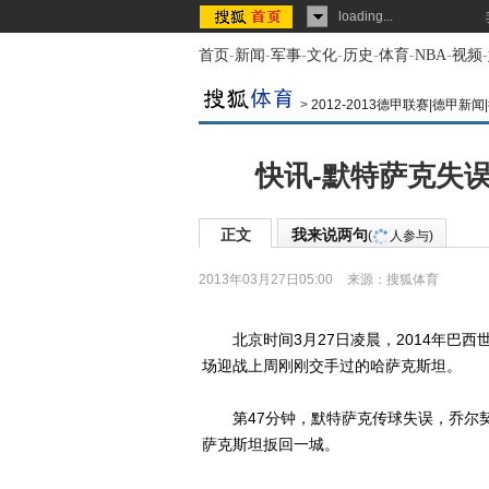
loading...
首页
-
新闻
-
军事
-
文化
-
历史
-
体育
-
NBA
-
视频
-
>
2012-2013德甲联赛|德甲新
快讯-默特萨克失误
正文
我来说两句
(
人参与)
2013年03月27日05:00
来源：
搜狐体育
北京时间3月27日凌晨，2014年巴西
场迎战上周刚刚交手过的哈萨克斯坦。
第47分钟，默特萨克传球失误，乔尔契
萨克斯坦扳回一城。