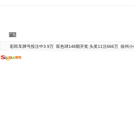
广告
彩民车牌号投注中3.9万
双色球148期开奖:头奖11注666万
徐州小