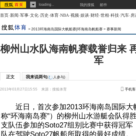
loading...
我的搜狐
邮件
首页
-
新闻
-
军事
-
文化
-
历史
-
体育
-
NBA
-
视频
-
娱谈
-
财经
-
世相
-
科技
-
汽车
-
房
>
2013环海南岛国际大帆船赛|环海南岛帆船赛
>
赛事新闻
柳州山水队海南帆赛载誉归来 
军
正文
我来说两句
(
人参与)
2013年03月27日15:55
来源：
搜狐体育
手机客
近日，首次参加2013环海南岛国际大
称“环海南岛赛”）的柳州山水游艇会队得胜
支队伍参加的Soto27组别比赛中获得冠
队在驾驶Soto27帆船所取得的最好成绩。