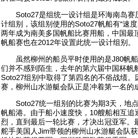
Soto27是组统一设计组是环海南岛赛
计组别，该组别使用的Soto27帆船有“速
两年成为南美多国帆船比赛用船，中国最
帆船赛也在2012年设置此统一设计组别。
虽然柳州的船员平时使用的是J80帆船，但
们并不感到陌生，去年的第六届中国杯帆
Soto27组别中取得了第四名的不俗战绩
赛，柳州山水游艇会队正是冲着第一名的
Soto27统一组别的比赛为期3天，地
帆船港。由于船小速度快，10艘船相互追
烈，直到最后一轮比赛，才决出冠亚军。
舵手美国人Jim带领的柳州山水游艇会队