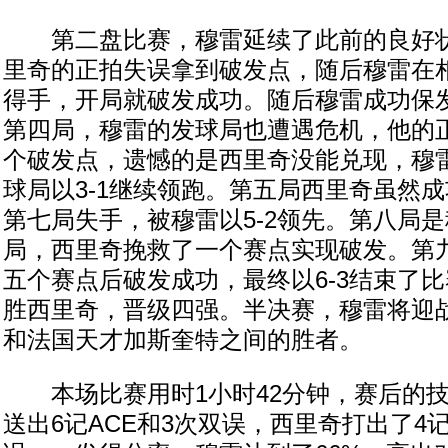
第二盘比赛，穆雷延续了此前的良好状
里奇的正拍失误拿到破发点，随后穆雷在
得手，开局就破发成功。随后穆雷成功保发
第四局，穆雷的发球局也遭遇危机，他的
个破发点，遗憾的是西里奇没能兑现，穆
球局以3-1继续领跑。第五局西里奇虽然
第七局失手，被穆雷以5-2领先。第八局
局，西里奇挽救了一个赛点实现破发。第
五个赛点后破发成功，最终以6-3结束了比赛，
胜西里奇，晋级四强。半决赛，穆雷将迎
和法国天才加斯奎特之间的胜者。
本场比赛用时1小时42分钟，赛后的技
送出6记ACE和3次双误，西里奇打出了4记