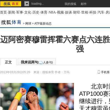
loading...
我的搜狐
邮件
首页
-
新闻
-
军事
-
文化
-
历史
-
体育
-
NBA
-
视频
-
娱谈
-
财经
-
世相
-
科技
-
汽车
-
房
>
网球
>
ATP最新动态
迈阿密赛穆雷挥霍六赛点六连胜
强
正文
我来说两句
(
人参与)
2013年03月29日05:26
来源：
搜狐体育
作者：万筠
手机客
北京时间
ATP100
继续进行，
天才穆雷虽