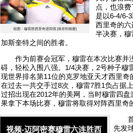
点，也浪费
是以6-4/
西里奇的六
组图：穆雷胜西里奇进四强
[保存到相册]
半决赛，穆
加斯奎特之间的胜者。
作为前赛会冠军，穆雷在本次比赛并没
碍，轻松入围八强。1/4决赛，2号种子穆
现世界排名第11位的克罗地亚天才西里奇
在过去一共交手过8次，穆雷7胜1负占据
过招出现在2012年的美网，当时穆雷四
果拿下本场比赛，穆雷将取得对阵西里奇
首盘
先发
视频-迈阿密赛穆雷六连胜西