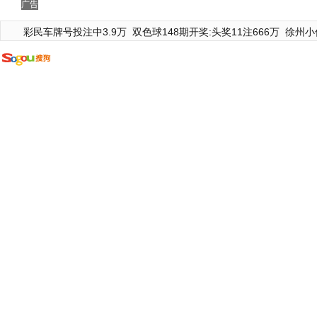
广告
彩民车牌号投注中3.9万
双色球148期开奖:头奖11注666万
徐州小