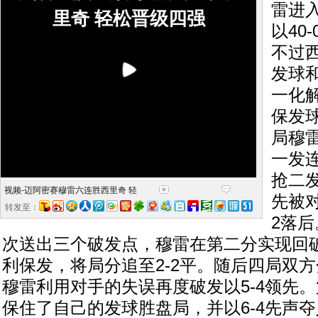
雷进
里奇 轻松晋级四强
以40
不过
发球
一化
保发
局穆
一发
抢二
视频-迈阿密赛穆雷六连胜西里奇 轻
先被对
转发至：
2落
次送出三个破发点，穆雷在第二分实现回
利保发，将局分追至2-2平。随后四局双
穆雷利用对手的失误再度破发以5-4领先
保住了自己的发球胜盘局，并以6-4先声