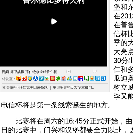
鲁尔德比多特失利
堡和
在20
在普
信杯
季的
大亮
30
仁和
视频-德甲战报 拜仁绝杀逆转鲁尔德
瓜迪
转发至：
树立
[相关]
德甲-拜仁克美因茨领跑..
|
里贝里穿裆助攻罗本破门..
季又
电信杯将是第一条线索诞生的地方。
比赛将在周六的16:45分正式开始，
日的比赛中，门兴和汉堡都要全力以赴，