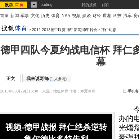
loading...
我的搜狐
邮件
首页
-
新闻
-
军事
-
文化
-
历史
-
体育
-
NBA
-
视频
-
娱谈
-
财经
-
世相
-
科技
-
汽车
-
房
>
2012-2013德甲联赛|德甲新闻|德甲转会
>
拜仁动态
德甲四队今夏约战电信杯 拜仁
幕
正文
我来说两句
(
人参与)
2013年03月29日16:38
来源：
搜狐体育
作者：寒潭冷月
手机客
今年
办的
视频-德甲战报 拜仁绝杀逆转
光熠
豪强