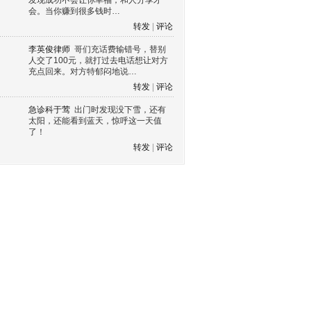
发现成功不会让你幸福，和人分享才
会。当你赚到很多钱时…
转发
|
评论
李英俊律师
哥们充话费输错号，替别
人交了100元，就打过去电话想让对方
充点回来。对方特郁闷地说…
转发
|
评论
急诊科于莺
出门时发现没下雪，还有
太阳，还能看到蓝天，惊呼这一天值
了！
转发
|
评论