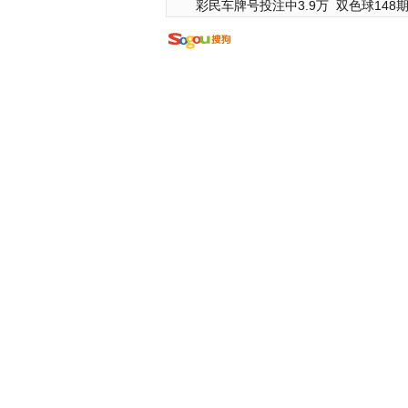
彩民车牌号投注中3.9万
双色球148期