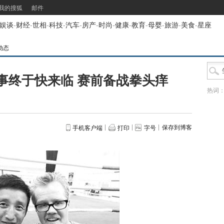
我的搜狐
邮件
娱谈
-
财经
-
世相
-
科技
-
汽车
-
房产
-
时尚
-
健康
-
教育
-
母婴
-
旅游
-
美食
-
星座
动态
事终于快来临 赛前备战拳头痒
热词
保存到博客
手机客户端
打印
字号