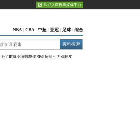
欢迎入驻搜狐媒体平台
NBA
|
CBA
|
中超
|
亚冠
|
足球
|
综合
：
死亡航班
饲养蜘蛛侠
夺命房间
引力双眼皮