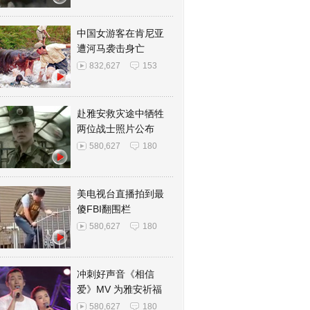
中国女游客在肯尼亚
遭河马袭击身亡
832,627
153
赴雅安救灾途中牺牲
两位战士照片公布
580,627
180
美电视台直播拍到最
傻FBI翻围栏
580,627
180
冲刺好声音《相信
爱》MV 为雅安祈福
580,627
180