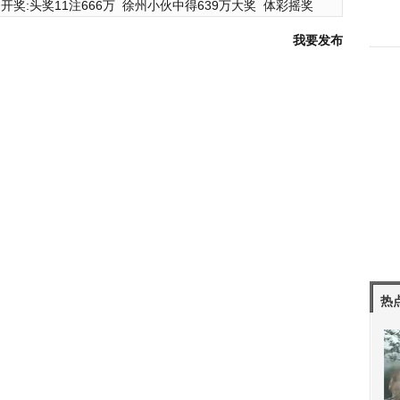
开奖:头奖11注666万
徐州小伙中得639万大奖
体彩摇奖
我要发布
热