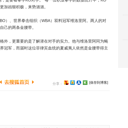
，是要看拳手KO对手。”每一位职业拳手的数据统计中，KO
更加凶狠积极，来势汹汹。
O）、世界拳击组织（WBA）双料冠军维洛里阿。两人的对
自己的两条金腰带。
外，更重要的是了解潜在对手的实力。他与维洛里阿同为蝇
界冠军，而届时这位菲律宾血统的夏威夷人依然是金腰带得主
[保存到博客]
分享：