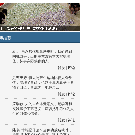
博推荐
袁岳
当浮层化现象严重时，我们遇到
的挑战是，出的主意没有太大实操价
值，从事实际操作的人…
转发
|
评论
足夜王涛
恒大与拜仁这场比赛太有价
值，展现了自己，也终于真刀真枪下看
清了自己，更成为一把标尺…
转发
|
评论
罗崇敏
人的生命本无意义，是学习和
实践赋予了它意义。应该把学习作为人
生的习惯和信仰。
转发
|
评论
陆琪
幸福是什么？当你功成名就时，