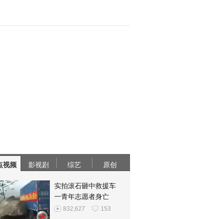
点视频
影视剧
综艺
原创
实拍滚石砸中救援车
一青年志愿者身亡
832,627
153