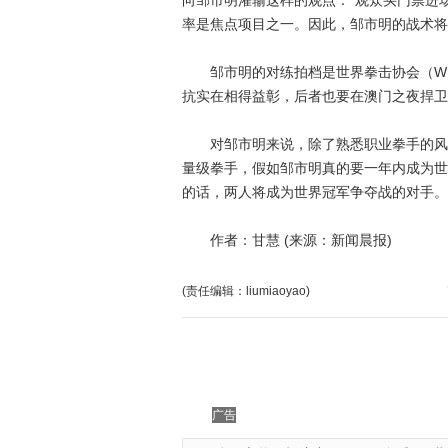
向邹市明灌输这样的观点：“观众买门票进场
率是焦点项目之一。因此，邹市明的战术将
邹市明的对练拍档是世界拳击协会（WB
抗实在相得益彰，后者也要在澳门之夜捍卫
对邹市明来说，除了熟悉职业拳手的风格
量级拳手，假如邹市明真的要一年内成为世
的话，两人将成为世界冠军争夺战的对手。
作者：甘慧 (来源：新闻晨报)
(责任编辑：liumiaoyao)
广告