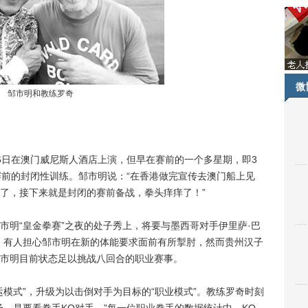
微
邹市明和教练罗奇
日在澳门威尼斯人酒店上演，但早在赛前的一个多星期，即3
赛前的封闭性训练。邹市明说：“在香港做完宣传去澳门船上见
了，接下来就是封闭的赛前备战，拳头痒痒了！”
明“皇金拳赛”之夜的处子秀上，将要与墨西哥对手伊里萨·巴
作战四回合。有人担心邹市明在新的体能要求面前有所掣肘，然而贵州汉子
市明目前状态足以挑战八回合的职业赛事。
式”，升级为以击倒对手为目标的“职业模式”。教练罗奇时刻