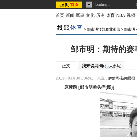
loading...
首页
-
新闻
-
军事
-
文化
-
历史
-
体育
-
NBA
-
视频
-
>
邹市明转战职业拳击
>
邹市明
邹市明：期待的赛
正文
我来说两句
(
人参与)
2013年03月30日06:41
来源：
解放网-新闻晨报
原标题
[
邹市明拳头痒(图)
]