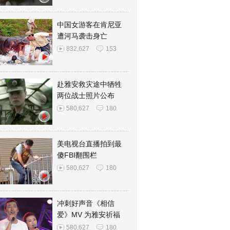
中国女游客在肯尼亚
遭河马袭击身亡
832,627
153
赴雅安救灾途中牺牲
两位战士照片公布
580,627
180
美电视台直播拍到最
傻FBI翻围栏
580,627
180
冲刺好声音《相信
爱》MV 为雅安祈福
580,627
180