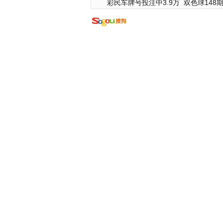
彩民车牌号投注中3.9万
双色球148期