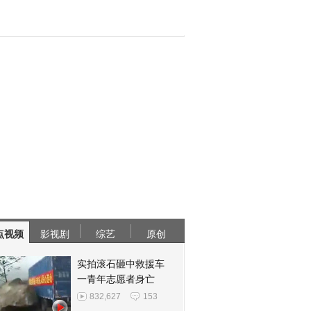
点视频
影视剧
综艺
原创
实拍滚石砸中救援车
一青年志愿者身亡
832,627
153