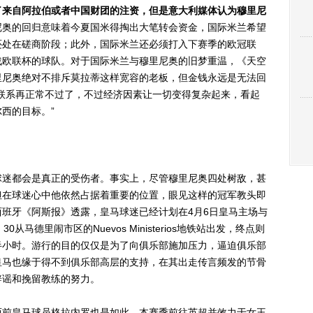
了来自阿拉伯或者中国财团的注资，但是意大利媒体认为穆里尼
尼奥的回归意味着今夏国米得掏出大笔转会资金，国际米兰希望
还处在磋商阶段；此外，国际米兰还必须打入下赛季的欧冠联
战欧联杯的球队。对于国际米兰与穆里尼奥的旧梦重温，《天空
里尼奥绝对不排斥莫拉蒂这样宽容的老板，但金钱永远是无法回
联系再正常不过了，不过经济因素让一切变得复杂起来，看起
西的目标。”
迷都会是真正的受伤者。事实上，尽管穆里尼奥四处树敌，甚
但在球迷心中他依然占据着重要的位置，眼见这样的冠军教头即
班牙《阿斯报》透露，皇马球迷已经计划在4月6日皇马主场与
马德里闹市区的Nuevos Ministerios地铁站出发，终点则
半小时。游行的目的仅仅是为了向俱乐部施加压力，逼迫俱乐部
皇马也缘于得不到俱乐部高层的支持，在其出走传言频发的节骨
辟谣和挽留教练的努力。
前皇马球员格拉内罗也是如此，本赛季前往英超并效力于女王