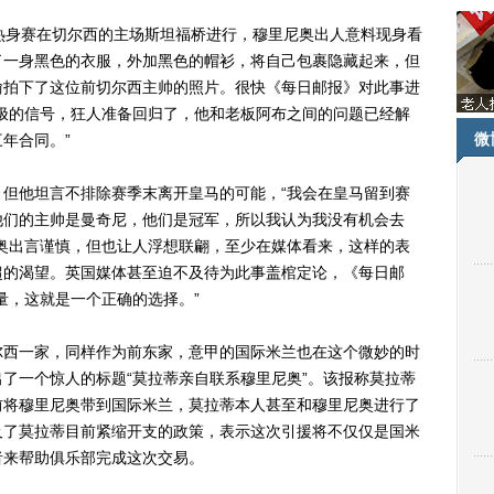
身赛在切尔西的主场斯坦福桥进行，穆里尼奥出人意料现身看
了一身黑色的衣服，外加黑色的帽衫，将自己包裹隐藏起来，但
偷拍下了这位前切尔西主帅的照片。很快《每日邮报》对此事进
极的信号，狂人准备回归了，他和老板阿布之间的问题已经解
微
年合同。”
他坦言不排除赛季末离开皇马的可能，“我会在皇马留到赛
他们的主帅是曼奇尼，他们是冠军，所以我认为我没有机会去
奥出言谨慎，但也让人浮想联翩，至少在媒体看来，这样的表
超的渴望。英国媒体甚至迫不及待为此事盖棺定论，《每日邮
量，这就是一个正确的选择。”
西一家，同样作为前东家，意甲的国际米兰也在这个微妙的时
了一个惊人的标题“莫拉蒂亲自联系穆里尼奥”。该报称莫拉蒂
前将穆里尼奥带到国际米兰，莫拉蒂本人甚至和穆里尼奥进行了
及了莫拉蒂目前紧缩开支的政策，表示这次引援将不仅仅是国米
者来帮助俱乐部完成这次交易。