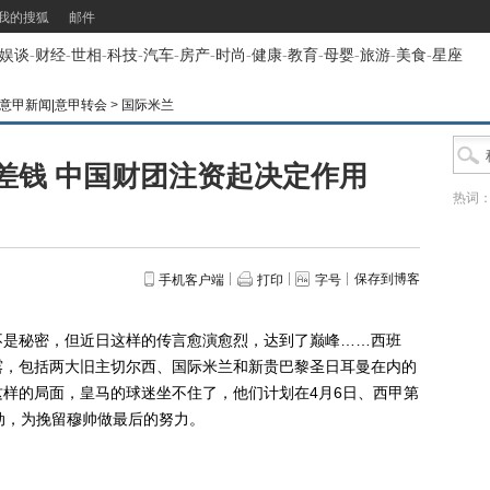
我的搜狐
邮件
娱谈
-
财经
-
世相
-
科技
-
汽车
-
房产
-
时尚
-
健康
-
教育
-
母婴
-
旅游
-
美食
-
星座
频|意甲新闻|意甲转会
>
国际米兰
差钱 中国财团注资起决定作用
热词
保存到博客
手机客户端
打印
字号
是秘密，但近日这样的传言愈演愈烈，达到了巅峰……西班
露，包括两大旧主切尔西、国际米兰和新贵巴黎圣日耳曼在内的
样的局面，皇马的球迷坐不住了，他们计划在4月6日、西甲第
动，为挽留穆帅做最后的努力。