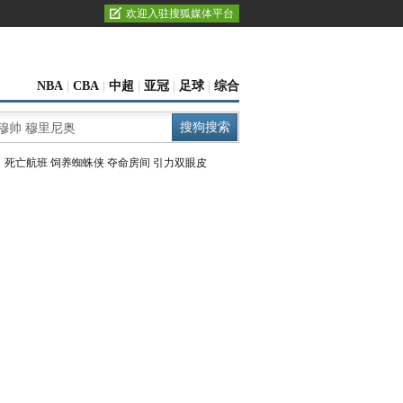
欢迎入驻搜狐媒体平台
NBA
|
CBA
|
中超
|
亚冠
|
足球
|
综合
：
死亡航班
饲养蜘蛛侠
夺命房间
引力双眼皮