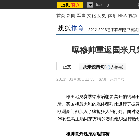
loading...
首页
-
新闻
-
军事
-
文化
-
历史
-
体育
-
NBA
-
视频
-
>
2012-2013意甲联赛|意甲视
曝穆帅重返国米只
正文
我来说两句
(
人参与)
2013年03月30日11:33
来源：
东方早报
穆里尼奥赛季结束后想要离开伯纳乌不
牙、英国和意大利的媒体都对此进行了披
欧洲豪门都加入了疯抢狂人的行列。面对这
29轮皇马主场同莱万特的赛前组织游行活
穆帅意外现身斯坦福桥