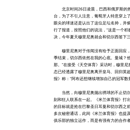
北京时间26日凌晨，巴西和俄罗斯的热
台，为了不引人注意，葡萄牙人特意穿上
眼尖的球迷还是认出了这位足坛名帅，并
行了报道，按照他们的说法，“这是一个积
决，今年夏天穆里尼奥就会和切尔西签下三
穆里尼奥对于传闻没有给予正面回应，但
季结束，切尔西依然在我的心底。曼城？
那。”在接受《天空体育》采访时，穆里尼
态已经透露了穆里尼奥离开皇马、回归英
报》称：“阿布还想继续增加自己的冠军数
当然，向穆里尼奥抛出绣球的不止切尔
刻和狂人联系在一起。《米兰体育报》打出
的目标就是抢在巴黎圣日耳曼和切尔西之
多次秘密通话，此间《米兰体育报》也提
俱乐部的独立运作，而是有强有力的合作