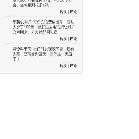
发现成功不会让你幸福，和人分享才
会。当你赚到很多钱时…
转发
|
评论
李英俊律师
哥们充话费输错号，替别
人交了100元，就打过去电话想让对方
充点回来。对方特郁闷地说…
转发
|
评论
急诊科于莺
出门时发现没下雪，还有
太阳，还能看到蓝天，惊呼这一天值
了！
转发
|
评论