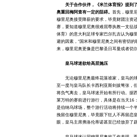
关于合作伙伴，《米兰体育报》提到
奥重回梅阿查有一定的阻碍。
首先，穆里
穆里尼奥接受降薪的要求，毕竟财团注资
赛，要知道穆里尼奥很难屈尊执教一支征
体育》的意大利足球专家巴尔扎吉认为穆
避的因素，“国米和穆里尼奥之间有密切的
来，穆里尼奥更像是巴黎圣日耳曼或者切尔
皇马球迷欲给高层施压
无论穆里尼奥最终花落谁家，皇马的球
至一度与皇马队长卡西利亚斯剑拔弩张，
将负气离去，皇马球迷开始有所行动。据西
莱万特的赛前进行游行，具体是在当天16：30从
是伯纳乌球场，整个游行活动将持续一个
挽留住穆里尼奥，毕竟眼下狂人不再留恋
眼，皇马主席弗洛伦蒂诺甚至已经放弃了
皇马球迷认同穆里尼奥的工作表现，而