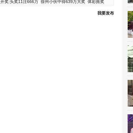
开奖:头奖11注666万
徐州小伙中得639万大奖
体彩摇奖
我要发布