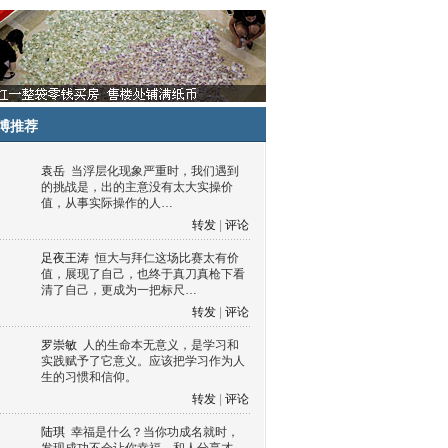
博推荐
袁岳
当浮层化现象严重时，我们遇到
的挑战是，出的主意没有太大实操价
值，从事实际操作的人…
转发
|
评论
足夜王涛
恒大与拜仁这场比赛太有价
值，展现了自己，也终于真刀真枪下看
清了自己，更成为一把标尺…
转发
|
评论
罗崇敏
人的生命本无意义，是学习和
实践赋予了它意义。应该把学习作为人
生的习惯和信仰。
转发
|
评论
陆琪
幸福是什么？当你功成名就时，